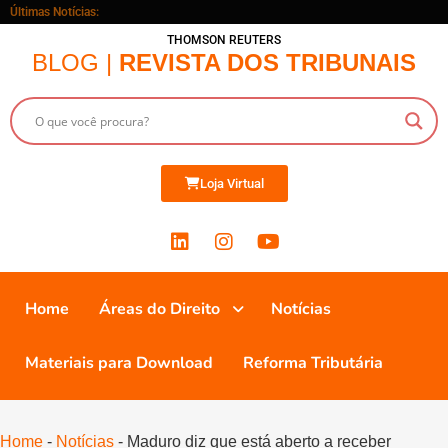
Últimas Notícias:
THOMSON REUTERS
BLOG |
REVISTA DOS TRIBUNAIS
Loja Virtual
Home
Áreas do Direito
Notícias
Materiais para Download
Reforma Tributária
Home
-
Notícias
-
Maduro diz que está aberto a receber