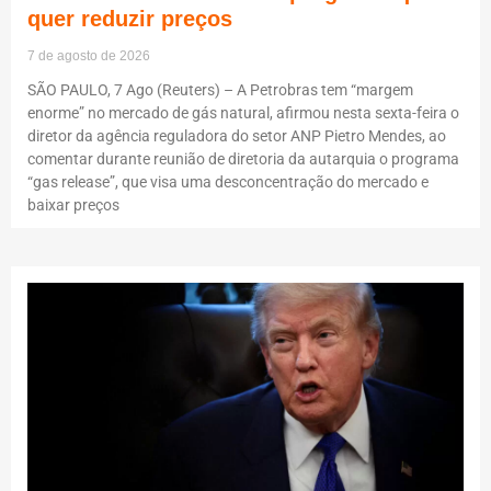
quer reduzir preços
7 de agosto de 2026
SÃO PAULO, 7 Ago (Reuters) – A Petrobras tem “margem
enorme” no mercado de gás natural, afirmou nesta sexta-feira o
diretor da agência reguladora do setor ANP Pietro Mendes, ao
comentar durante reunião de diretoria da autarquia o programa
“gas release”, que visa uma desconcentração do mercado e
baixar preços