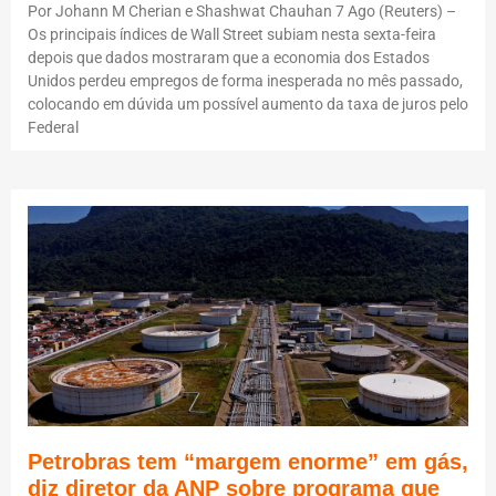
Por Johann M Cherian e Shashwat Chauhan 7 Ago (Reuters) –
Os principais índices de Wall Street subiam nesta sexta-feira
depois que dados mostraram que a economia dos Estados
Unidos perdeu empregos de forma inesperada no mês passado,
colocando em dúvida um possível aumento da taxa de juros pelo
Federal
Petrobras tem “margem enorme” em gás,
diz diretor da ANP sobre programa que