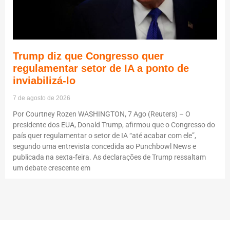
Trump diz que Congresso quer
regulamentar setor de IA a ponto de
inviabilizá-lo
7 de agosto de 2026
Por Courtney Rozen WASHINGTON, 7 Ago (Reuters) – O
presidente dos EUA, Donald Trump, afirmou que o Congresso do
país quer regulamentar o setor de IA “até acabar com ele”,
segundo uma entrevista concedida ao Punchbowl News e
publicada na sexta-feira. As declarações de Trump ressaltam
um debate crescente em