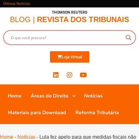
Últimas Notícias:
THOMSON REUTERS
BLOG |
REVISTA DOS TRIBUNAIS
Loja Virtual
Home
Áreas do Direito
Notícias
Materiais para Download
Reforma Tributária
Home
-
Notícias
-
Lula fez apelo para que medidas fiscais não