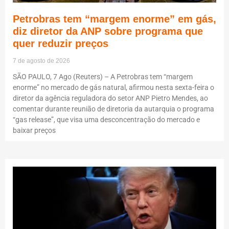
Petrobras tem “margem enorme” em gás,
diz diretor da ANP sobre programa que
quer reduzir preços
7 de agosto de 2026
SÃO PAULO, 7 Ago (Reuters) – A Petrobras tem “margem
enorme” no mercado de gás natural, afirmou nesta sexta-feira o
diretor da agência reguladora do setor ANP Pietro Mendes, ao
comentar durante reunião de diretoria da autarquia o programa
“gas release”, que visa uma desconcentração do mercado e
baixar preços