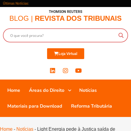
Últimas Notícias:
THOMSON REUTERS
BLOG |
REVISTA DOS TRIBUNAIS
Loja Virtual
Home
Áreas do Direito
Notícias
Materiais para Download
Reforma Tributária
Home
-
Notícias
-
Light Energia pede à Justiça saída de