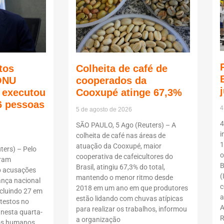
tos
Colheita de café de
ONU
cooperados da
ã executou
Cooxupé atinge 67,3%
6 pessoas
4
5 de agosto de 2026
4
SÃO PAULO, 5 Ago (Reuters) – A
i
colheita de café nas áreas de
1
atuação da Cooxupé, maior
ers) – Pelo
o
cooperativa de cafeicultores do
oram
B
Brasil, atingiu 67,3% do total,
b acusações
(
mantendo o menor ritmo desde
ança nacional
c
2018 em um ano em que produtores
ncluindo 27 em
a
estão lidando com chuvas atípicas
testos no
A
para realizar os trabalhos, informou
 nesta quarta-
R
a organização
itos humanos