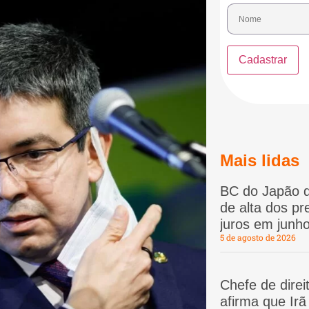
Mais lidas
BC do Japão d
de alta dos p
juros em junho
5 de agosto de 2026
Chefe de dire
afirma que Ir