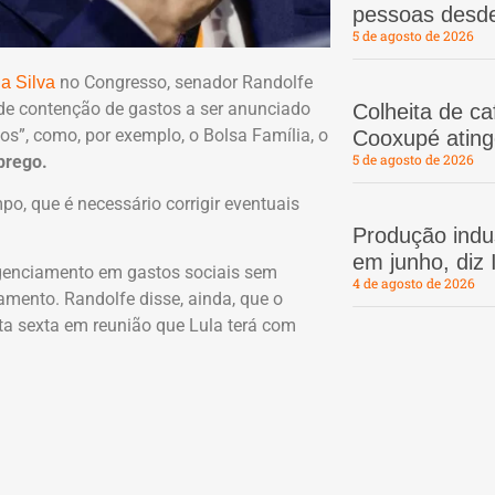
pessoas desd
5 de agosto de 2026
no Congresso, senador Randolfe
da Silva
l de contenção de gastos a ser anunciado
Colheita de c
os”, como, por exemplo, o Bolsa Família, o
Cooxupé atin
5 de agosto de 2026
prego.
o, que é necessário corrigir eventuais
Produção indus
em junho, diz
ingenciamento em gastos sociais sem
4 de agosto de 2026
mento. Randolfe disse, ainda, que o
a sexta em reunião que Lula terá com