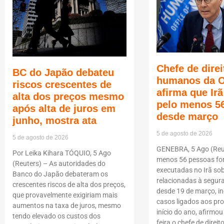
Chefe de direi
BC do Japão debateu
humanos da 
riscos crescentes de
afirma que Ir
alta dos preços mesmo
pelo menos 5
após alta de juros em
desde março
junho, mostra ata
5 de agosto de 2026
5 de agosto de 2026
GENEBRA, 5 Ago (Reut
Por Leika Kihara TÓQUIO, 5 Ago
menos 56 pessoas f
(Reuters) – As autoridades do
executadas no Irã so
Banco do Japão debateram os
relacionadas à segur
crescentes riscos de alta dos preços,
desde 19 de março, i
que provavelmente exigiriam mais
casos ligados aos pro
aumentos na taxa de juros, mesmo
início do ano, afirmou
tendo elevado os custos dos
feira o chefe de dire