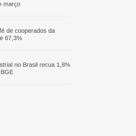
e março
afé de cooperados da
ge 67,3%
trial no Brasil recua 1,8%
 IBGE