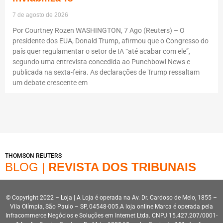
7 de agosto de 2026
Por Courtney Rozen WASHINGTON, 7 Ago (Reuters) – O
presidente dos EUA, Donald Trump, afirmou que o Congresso do
país quer regulamentar o setor de IA “até acabar com ele”,
segundo uma entrevista concedida ao Punchbowl News e
publicada na sexta-feira. As declarações de Trump ressaltam
um debate crescente em
THOMSON REUTERS
BLOG |
REVISTA DOS TRIBUNAIS
© Copyright 2022 – Loja | A Loja é operada na Av. Dr. Cardoso de Melo, 1855 –
Vila Olímpia, São Paulo – SP, 04548-005.A loja online Marca é operada pela
Infracommerce Negócios e Soluções em Internet Ltda. CNPJ 15.427.207/0001-