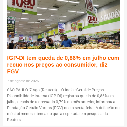
IGP-DI tem queda de 0,86% em julho com
recuo nos preços ao consumidor, diz
FGV
7 de agosto de 2026
SÃO PAULO, 7 Ago (Reuters) – O Índice Geral de Preços-
Disponibilidade Interna (IGP-DI) registrou queda de 0,86% em
julho, depois de ter recuado 0,79% no mês anterior, informou a
Fundação Getulio Vargas (FGV) nesta sexta-feira. A deflação no
mês foi menos intensa do que a esperada em pesquisa da
Reuters,