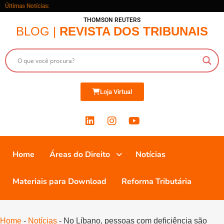
Últimas Notícias:
THOMSON REUTERS
BLOG |
REVISTA DOS TRIBUNAIS
Loja Virtual
Home
Áreas do Direito
Notícias
Materiais para Download
Reforma Tributária
Home
-
Notícias
-
No Líbano, pessoas com deficiência são