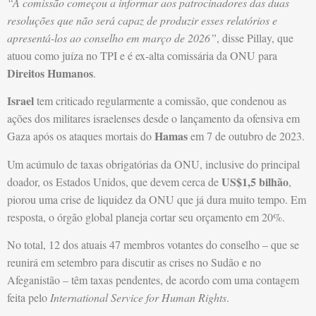
“A comissão começou a informar aos patrocinadores das duas
resoluções que não será capaz de produzir esses relatórios e
apresentá-los ao conselho em março de 2026”
, disse Pillay, que
atuou como juíza no TPI e é ex-alta comissária da ONU para
Direitos Humanos
.
Israel
tem criticado regularmente a comissão, que condenou as
ações dos militares israelenses desde o lançamento da ofensiva em
Hamas
Gaza após os ataques mortais do
em 7 de outubro de 2023.
Um acúmulo de taxas obrigatórias da ONU, inclusive do principal
US$1,5 bilhão
doador, os Estados Unidos, que devem cerca de
,
piorou uma crise de liquidez da ONU que já dura muito tempo. Em
resposta, o órgão global planeja cortar seu orçamento em 20%.
No total, 12 dos atuais 47 membros votantes do conselho – que se
reunirá em setembro para discutir as crises no Sudão e no
Afeganistão – têm taxas pendentes, de acordo com uma contagem
feita pelo
International Service for Human Rights
.