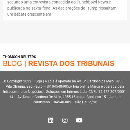
segundo uma entrevista concedida ao Punchbowl News e
publicada na sexta-feira. As declarações de Trump ressaltam
um debate crescente em
THOMSON REUTERS
BLOG |
REVISTA DOS TRIBUNAIS
© Copyright 2022 – Loja | A Loja é operada na Av. Dr. Cardoso de Melo, 1855 –
Vila Olímpia, São Paulo – SP, 04548-005.A loja online Marca é operada pela
Infracommerce Negócios e Soluções em Internet Ltda. CNPJ 15.427.207/0001-
14 – Av. Doutor Cardoso De Melo, 1855,15 andar Conjunto 151, Jardim
Paulistano – 04548-005 – São Paulo/SP.