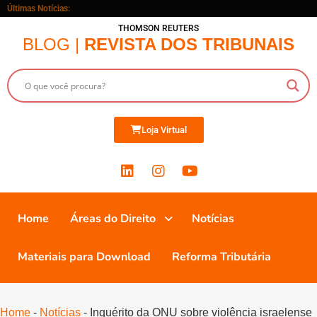
Últimas Notícias:
THOMSON REUTERS
BLOG |
REVISTA DOS TRIBUNAIS
Loja Virtual
Home
Áreas do Direito
Notícias
Materiais para Download
Reforma Tributária
Home
-
Notícias
-
Inquérito da ONU sobre violência israelense