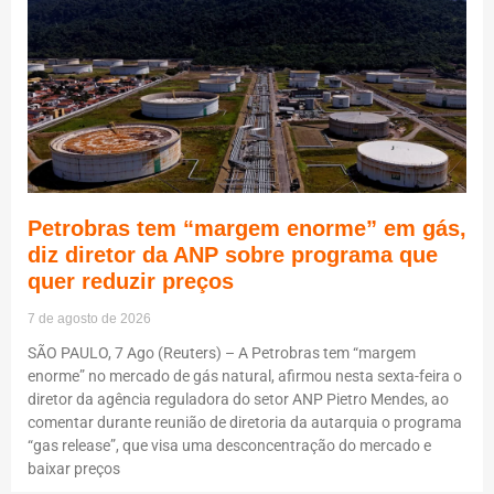
Petrobras tem “margem enorme” em gás,
diz diretor da ANP sobre programa que
quer reduzir preços
7 de agosto de 2026
SÃO PAULO, 7 Ago (Reuters) – A Petrobras tem “margem
enorme” no mercado de gás natural, afirmou nesta sexta-feira o
diretor da agência reguladora do setor ANP Pietro Mendes, ao
comentar durante reunião de diretoria da autarquia o programa
“gas release”, que visa uma desconcentração do mercado e
baixar preços