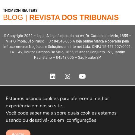
THOMSON REUTERS
BLOG |
REVISTA DOS TRIBUNAIS
© Copyright 2022 – Loja | A Loja é operada na Av. Dr. Cardoso de Melo, 1855 –
Vila Olímpia, São Paulo – SP, 04548-005.A loja online Marca é operada pela
Infracommerce Negócios e Soluções em Internet Ltda. CNPJ 15.427.207/0001-
14 – Av. Doutor Cardoso De Melo, 1855,15 andar Conjunto 151, Jardim
Paulistano – 04548-005 – São Paulo/SP.
Estamos usando cookies para oferecer a melhor 
experiência em nosso site.

Desenvolvimento HeroStar
Você pode saber mais sobre quais cookies estamos 
usando ou desativá-los em 
configurações
.
Aceitar