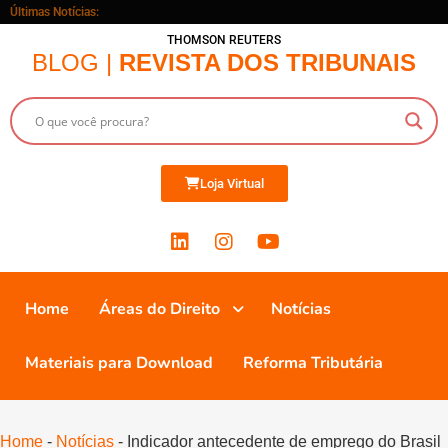
Últimas Notícias:
THOMSON REUTERS
BLOG |
REVISTA DOS TRIBUNAIS
Loja Virtual
Home
Áreas do Direito
Notícias
Materiais para Download
Reforma Tributária
Home
-
Notícias
-
Indicador antecedente de emprego do Brasil