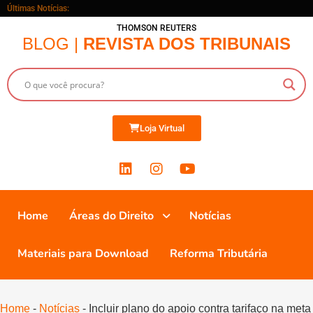
Últimas Notícias:
THOMSON REUTERS
BLOG |
REVISTA DOS TRIBUNAIS
Loja Virtual
Home
Áreas do Direito
Notícias
Materiais para Download
Reforma Tributária
Home
-
Notícias
-
Incluir plano do apoio contra tarifaço na meta