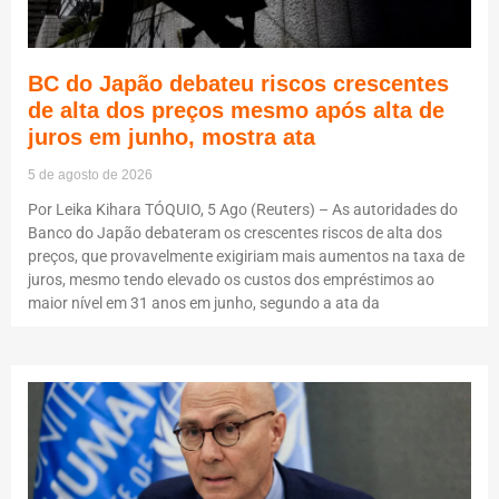
BC do Japão debateu riscos crescentes
de alta dos preços mesmo após alta de
juros em junho, mostra ata
5 de agosto de 2026
Por Leika Kihara TÓQUIO, 5 Ago (Reuters) – As autoridades do
Banco do Japão debateram os crescentes riscos de alta dos
preços, que provavelmente exigiriam mais aumentos na taxa de
juros, mesmo tendo elevado os custos dos empréstimos ao
maior nível em 31 anos em junho, segundo a ata da