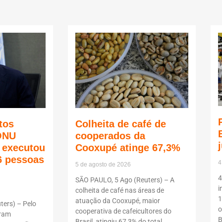
tos
Colheita de café de
ONU
cooperados da
ã executou
Cooxupé atinge 67,3%
6 pessoas
4
5 de agosto de 2026
4
SÃO PAULO, 5 Ago (Reuters) – A
i
colheita de café nas áreas de
1
atuação da Cooxupé, maior
ers) – Pelo
o
cooperativa de cafeicultores do
oram
B
Brasil, atingiu 67,3% do total,