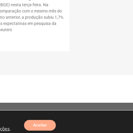
IBGE) nesta terça-feira. Na
omparação com o mesmo mês do
no anterior, a produção subiu 1,7%.
s expectativas em pesquisa da
euters
Aceitar
Desenvolvimento HeroStar
ações
.