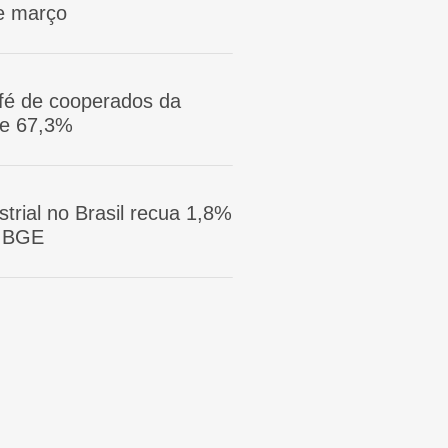
e março
afé de cooperados da
ge 67,3%
trial no Brasil recua 1,8%
 IBGE