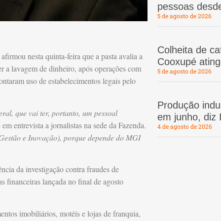
pessoas desd
5 de agosto de 2026
Colheita de c
, afirmou nesta quinta-feira que a pasta avalia a
Cooxupé atin
r a lavagem de dinheiro, após operações com
5 de agosto de 2026
pontaram uso de estabelecimentos legais pelo
Produção indus
l, que vai ter, portanto, um pessoal
em junho, diz
e em entrevista a jornalistas na sede da Fazenda.
4 de agosto de 2026
 Gestão e Inovação), porque depende do MGI
ncia da investigação contra fraudes de
s financeiras lançada no final de agosto
ntos imobiliários, motéis e lojas de franquia,