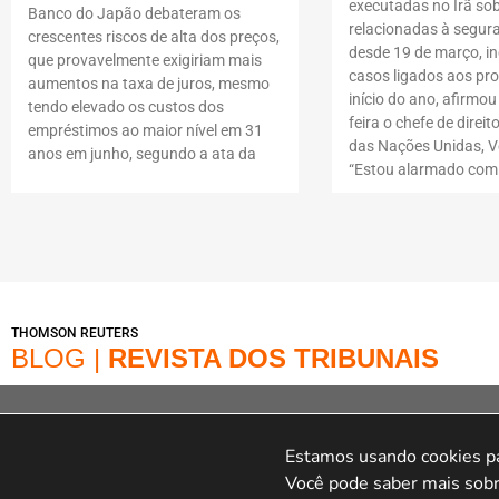
executadas no Irã so
Banco do Japão debateram os
relacionadas à segur
crescentes riscos de alta dos preços,
desde 19 de março, i
que provavelmente exigiriam mais
casos ligados aos pro
aumentos na taxa de juros, mesmo
início do ano, afirmou
tendo elevado os custos dos
feira o chefe de dire
empréstimos ao maior nível em 31
das Nações Unidas, Vo
anos em junho, segundo a ata da
“Estou alarmado com
THOMSON REUTERS
BLOG |
REVISTA DOS TRIBUNAIS
© Copyright 2022 – Loja | A Loja é operada na Av. Dr. Cardoso de Melo, 1855 – V
online Marca é operada pela Infracommerce Negócios e Soluções em Internet L
Estamos usando cookies par
Cardoso De Melo, 1855,15 andar Conjunto 151, Jardim Paulistan
Você pode saber mais sobr