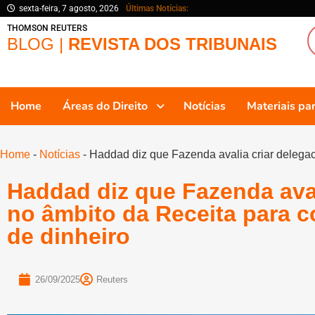
sexta-feira, 7 agosto, 2026
Últimas Notícias:
THOMSON REUTERS
BLOG |
REVISTA DOS TRIBUNAIS
Home
Áreas do Direito
Notícias
Materiais p
Home
-
Notícias
-
Haddad diz que Fazenda avalia criar delegac
Haddad diz que Fazenda aval
no âmbito da Receita para 
de dinheiro
26/09/2025
Reuters