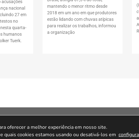
b acusações
(
mantendo o menor ritmo desde
ança nacional
c
2018 em um ano em que produtores
ncluindo 27 em
a
estão lidando com chuvas atípicas
testos no
A
para realizar os trabalhos, informou
 nesta quarta-
R
a organização
itos humanos
lker Tuerk.
ila Olímpia, São Paulo – SP, 04548-005.A loja
tda. CNPJ 15.427.207/0001-14 – Av. Doutor
a oferecer a melhor experiência em nosso site.

o – 04548-005 – São Paulo/SP.
e quais cookies estamos usando ou desativá-los em 
configur