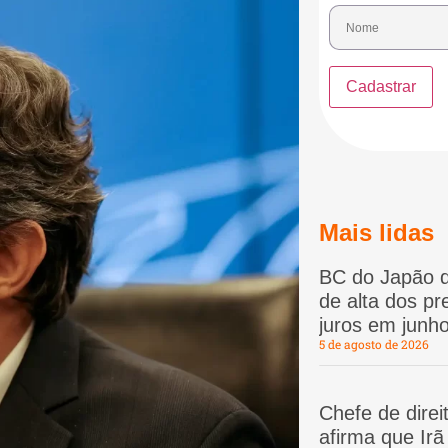
Mais lidas
BC do Japão d
de alta dos p
juros em junho
5 de agosto de 2026
Chefe de dire
afirma que Ir