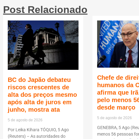
Post Relacionado
Chefe de direi
BC do Japão debateu
humanos da 
riscos crescentes de
afirma que Ir
alta dos preços mesmo
pelo menos 5
após alta de juros em
desde março
junho, mostra ata
5 de agosto de 2026
5 de agosto de 2026
GENEBRA, 5 Ago (Reut
Por Leika Kihara TÓQUIO, 5 Ago
menos 56 pessoas f
(Reuters) – As autoridades do