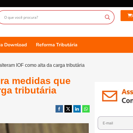
ara Download
Reforma Tributária
teram IOF como alta da carga tributária
era medidas que
ga tributária