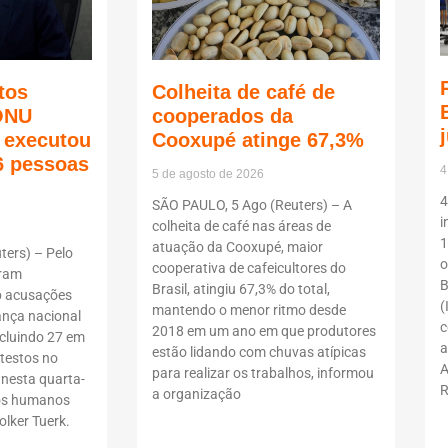
tos
Colheita de café de
ONU
cooperados da
ã executou
Cooxupé atinge 67,3%
6 pessoas
4
5 de agosto de 2026
4
SÃO PAULO, 5 Ago (Reuters) – A
i
colheita de café nas áreas de
1
atuação da Cooxupé, maior
ers) – Pelo
o
cooperativa de cafeicultores do
oram
B
Brasil, atingiu 67,3% do total,
b acusações
(
mantendo o menor ritmo desde
ança nacional
c
2018 em um ano em que produtores
ncluindo 27 em
a
estão lidando com chuvas atípicas
testos no
A
para realizar os trabalhos, informou
 nesta quarta-
R
a organização
itos humanos
lker Tuerk.