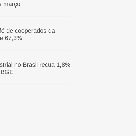
e março
afé de cooperados da
ge 67,3%
trial no Brasil recua 1,8%
 IBGE