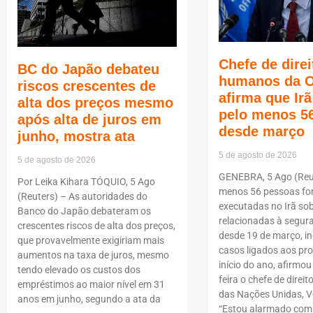
Chefe de direi
BC do Japão debateu
humanos da 
riscos crescentes de
afirma que Ir
alta dos preços mesmo
pelo menos 5
após alta de juros em
desde março
junho, mostra ata
5 de agosto de 2026
5 de agosto de 2026
GENEBRA, 5 Ago (Reut
Por Leika Kihara TÓQUIO, 5 Ago
menos 56 pessoas f
(Reuters) – As autoridades do
executadas no Irã so
Banco do Japão debateram os
relacionadas à segur
crescentes riscos de alta dos preços,
desde 19 de março, i
que provavelmente exigiriam mais
casos ligados aos pro
aumentos na taxa de juros, mesmo
início do ano, afirmou
tendo elevado os custos dos
feira o chefe de dire
empréstimos ao maior nível em 31
das Nações Unidas, Vo
anos em junho, segundo a ata da
“Estou alarmado com