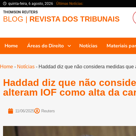
quinta-feira, 6 agosto, 2026
Últimas Notícias:
THOMSON REUTERS
BLOG |
REVISTA DOS TRIBUNAIS
Home
Áreas do Direito
Notícias
Materiais p
Home
-
Notícias
-
Haddad diz que não considera medidas que al
Haddad diz que não consid
alteram IOF como alta da car
11/06/2025
Reuters