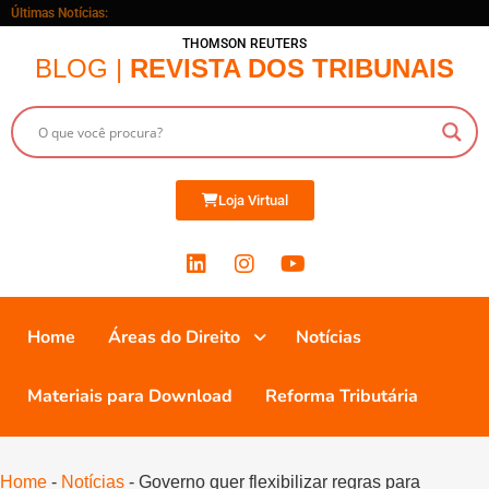
Últimas Notícias:
THOMSON REUTERS
BLOG |
REVISTA DOS TRIBUNAIS
Loja Virtual
Home
Áreas do Direito
Notícias
Materiais para Download
Reforma Tributária
Home
-
Notícias
-
Governo quer flexibilizar regras para