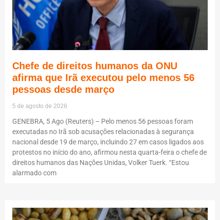
Chefe de direitos humanos da ONU
afirma que Irã executou pelo menos 56
pessoas desde março
5 de agosto de 2026
GENEBRA, 5 Ago (Reuters) – Pelo menos 56 pessoas foram
executadas no Irã sob acusações relacionadas à segurança
nacional desde 19 de março, incluindo 27 em casos ligados aos
protestos no início do ano, afirmou nesta quarta-feira o chefe de
direitos humanos das Nações Unidas, Volker Tuerk. “Estou
alarmado com