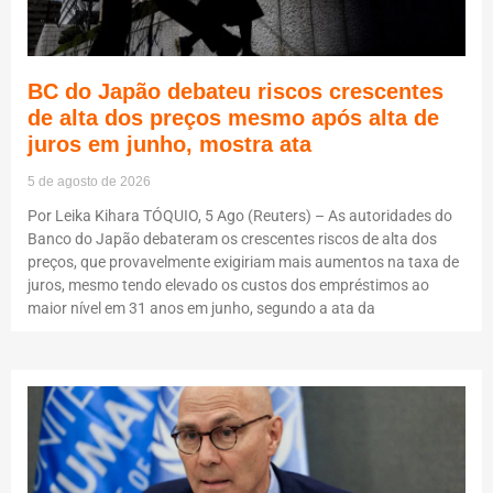
BC do Japão debateu riscos crescentes
de alta dos preços mesmo após alta de
juros em junho, mostra ata
5 de agosto de 2026
Por Leika Kihara TÓQUIO, 5 Ago (Reuters) – As autoridades do
Banco do Japão debateram os crescentes riscos de alta dos
preços, que provavelmente exigiriam mais aumentos na taxa de
juros, mesmo tendo elevado os custos dos empréstimos ao
maior nível em 31 anos em junho, segundo a ata da