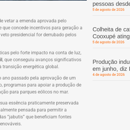
pessoas desd
5 de agosto de 2026
e vetar a emenda aprovada pelo
e que concede incentivos para geração a
Colheita de c
o veto presidencial for derrubado pelos
Cooxupé atin
5 de agosto de 2026
cas pelo forte impacto na conta de luz,
il
, que conseguiu avanços significativos
Produção indus
 transição energética global.
em junho, diz
4 de agosto de 2026
o ano passado pela aprovação de um
o, programas para apoiar a produção de
ação para parques eólicos no mar.
 sua essência praticamente preservada
inalmente pensada para permitir a
as “jabutis” que beneficiam fontes
renováveis.