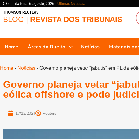
quinta-feira, 6 agosto, 2026
Últimas Notícias:
THOMSON REUTERS
BLOG |
REVISTA DOS TRIBUNAIS
Home
Áreas do Direito
Notícias
Materiais p
Home
-
Notícias
-
Governo planeja vetar “jabutis” em PL da eóli
Governo planeja vetar “jabu
eólica offshore e pode judici
17/12/2024
Reuters