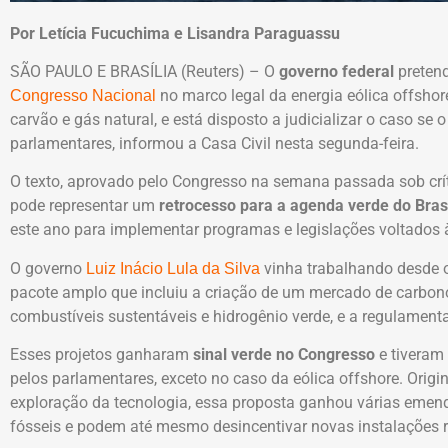
Por Letícia Fucuchima e Lisandra Paraguassu
SÃO PAULO E BRASÍLIA (Reuters) – O
governo federal
pretend
no marco legal da energia eólica offshor
Congresso Nacional
carvão e gás natural, e está disposto a judicializar o caso se 
parlamentares, informou a Casa Civil nesta segunda-feira.
O texto, aprovado pelo Congresso na semana passada sob críti
pode representar um
retrocesso para a agenda verde do Bras
este ano para implementar programas e legislações voltados à
O governo
vinha trabalhando desde 
Luiz Inácio Lula da Silva
pacote amplo que incluiu a criação de um mercado de carbon
combustíveis sustentáveis e hidrogênio verde, e a regulament
Esses projetos ganharam
sinal verde no Congresso
e tiveram
pelos parlamentares, exceto no caso da eólica offshore. Orig
exploração da tecnologia, essa proposta ganhou várias emend
fósseis e podem até mesmo desincentivar novas instalações 