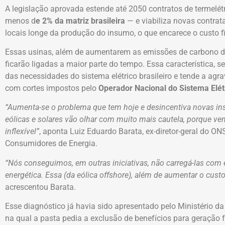
A legislação aprovada estende até 2050 contratos de termelét
menos d
e 2% da matriz brasileira
— e viabiliza novas contrat
locais longe da produção do insumo, o que encarece o custo fi
Essas usinas, além de aumentarem as emissões de carbono do se
ficarão ligadas a maior parte do tempo. Essa característica, 
das necessidades do sistema elétrico brasileiro e tende a agra
com cortes impostos pelo
Operador Nacional do Sistema Elét
“Aumenta-se o problema que tem hoje e desincentiva novas ins
eólicas e solares vão olhar com muito mais cautela, porque v
inflexível”
, aponta Luiz Eduardo Barata, ex-diretor-geral do ON
Consumidores de Energia.
“Nós conseguimos, em outras iniciativas, não carregá-las com
energética. Essa (da eólica offshore), além de aumentar o cust
acrescentou Barata.
Esse diagnóstico já havia sido apresentado pelo Ministério d
na qual a pasta pedia a exclusão de benefícios para geração