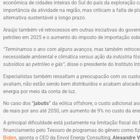
econômica de cidades inteiras do Sul do país da exploração c
importância da atividade na região, mas criticam a falta de 
alternativa sustentável a longo prazo.
Araújo também vê retrocessos em outras iniciativas do govern
petróleo em 2025 e o aumento do imposto de importação sobre
“Terminamos o ano com alguns avanços, mas também retrocess
necessidade ambiental e climática versus ação da indústria fóss
subsídios ao petróleo e gás”
, disse o presidente do Instituto I
Especialistas também ressaltam a preocupacão com os custos
avaliam, não estão sendo bem distribuídos e acabam alocad
energia por meio da conta de luz.
No caso dos
“jabutis”
da eólica offshore, o custo adicional a
de reais por ano até 2050, um aumento de 9% no custo da ener
A principal dificuldade está justamente na limitação fiscal d
financiamento pelo Tesouro de programas do gênero como fi
, aponta o CEO da Envol Energy Consulting,
Alexandre V
Biden