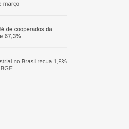
e março
afé de cooperados da
ge 67,3%
trial no Brasil recua 1,8%
 IBGE