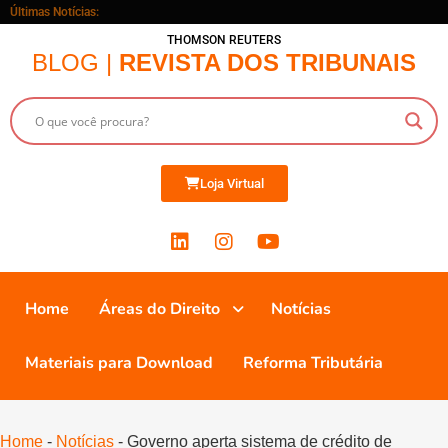
Últimas Notícias:
THOMSON REUTERS
BLOG |
REVISTA DOS TRIBUNAIS
Loja Virtual
Home
Áreas do Direito
Notícias
Materiais para Download
Reforma Tributária
Home
-
Notícias
-
Governo aperta sistema de crédito de