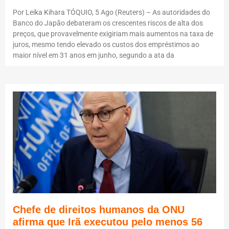
Por Leika Kihara TÓQUIO, 5 Ago (Reuters) – As autoridades do
Banco do Japão debateram os crescentes riscos de alta dos
preços, que provavelmente exigiriam mais aumentos na taxa de
juros, mesmo tendo elevado os custos dos empréstimos ao
maior nível em 31 anos em junho, segundo a ata da
Chefe de direitos humanos da ONU
afirma que Irã executou pelo menos 56