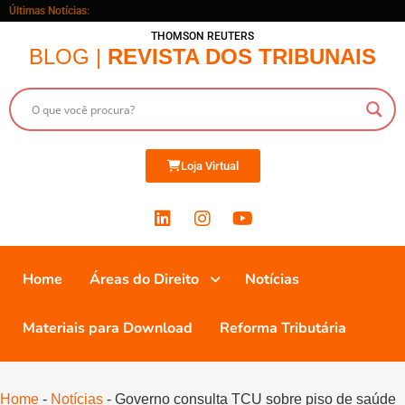
Últimas Notícias:
THOMSON REUTERS
BLOG |
REVISTA DOS TRIBUNAIS
Loja Virtual
Home
Áreas do Direito
Notícias
Materiais para Download
Reforma Tributária
Home
-
Notícias
-
Governo consulta TCU sobre piso de saúde