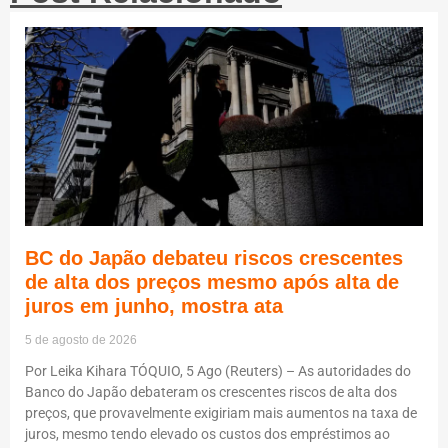
BC do Japão debateu riscos crescentes
de alta dos preços mesmo após alta de
juros em junho, mostra ata
5 de agosto de 2026
Por Leika Kihara TÓQUIO, 5 Ago (Reuters) – As autoridades do
Banco do Japão debateram os crescentes riscos de alta dos
preços, que provavelmente exigiriam mais aumentos na taxa de
juros, mesmo tendo elevado os custos dos empréstimos ao