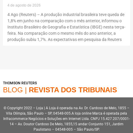
4 de agosto de 2026
4 Ago (Reuters) – A produção industrial brasileira teve queda de
1,8% em junho na comparação com o mês anterior, informou o
Instituto Brasileiro de Geografia e Estatística (IBGE) nesta terça-
feira. Na comparação com o mesmo mês do ano anterior, a
produção subiu 1,7%. As expectativas em pesquisa da Reuters
THOMSON REUTERS
BLOG |
REVISTA DOS TRIBUNAIS
© Copyright 2022 – Loja | A Loja é operada na Av. Dr. Cardoso de Melo, 1855 –
Vila Olímpia, São Paulo – SP, 04548-005.A loja online Marca é operada pela
Infracommerce Negócios e Soluções em Internet Ltda. CNPJ 15.427.207/0001-
14 – Av. Doutor Cardoso De Melo, 1855,15 andar Conjunto 151, Jardim
Paulistano – 04548-005 – São Paulo/SP.