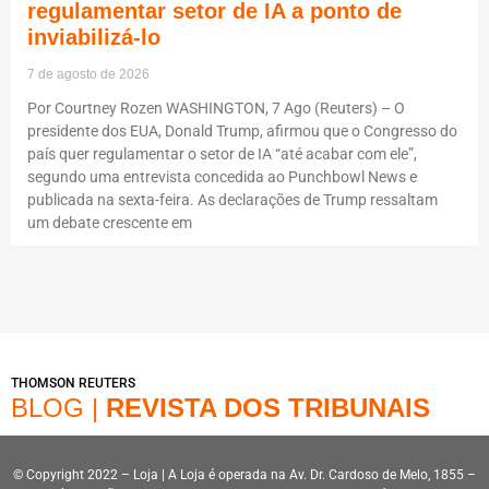
regulamentar setor de IA a ponto de
inviabilizá-lo
7 de agosto de 2026
Por Courtney Rozen WASHINGTON, 7 Ago (Reuters) – O
presidente dos EUA, Donald Trump, afirmou que o Congresso do
país quer regulamentar o setor de IA “até acabar com ele”,
segundo uma entrevista concedida ao Punchbowl News e
publicada na sexta-feira. As declarações de Trump ressaltam
um debate crescente em
THOMSON REUTERS
BLOG |
REVISTA DOS TRIBUNAIS
© Copyright 2022 – Loja | A Loja é operada na Av. Dr. Cardoso de Melo, 1855 –