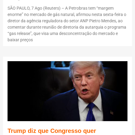
SÃO PAULO, 7 Ago (Reuters) – A Petrobras tem “margem
enorme” no mercado de gás natural, afirmou nesta sexta-feira o
diretor da agência reguladora do setor ANP Pietro Mendes, ao
comentar durante reunião de diretoria da autarquia o programa
“gas release”, que visa uma desconcentração do mercado e
baixar preços
Trump diz que Congresso quer