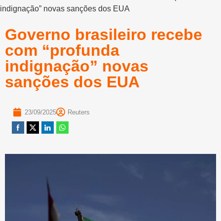
indignação” novas sanções dos EUA
Governo brasileiro recebe
com “profunda
indignação” novas
sanções dos EUA
23/09/2025
Reuters