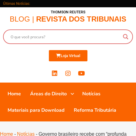
Últimas Notícias:
THOMSON REUTERS
BLOG |
REVISTA DOS TRIBUNAIS
Loja Virtual
Home
Áreas do Direito
Notícias
Materiais para Download
Reforma Tributária
Home
-
Notícias
-
Governo brasileiro recebe com “profunda