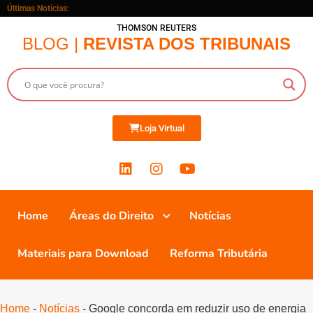
Últimas Notícias:
THOMSON REUTERS
BLOG |
REVISTA DOS TRIBUNAIS
Loja Virtual
Home
Áreas do Direito
Notícias
Materiais para Download
Reforma Tributária
Home
-
Notícias
-
Google concorda em reduzir uso de energia