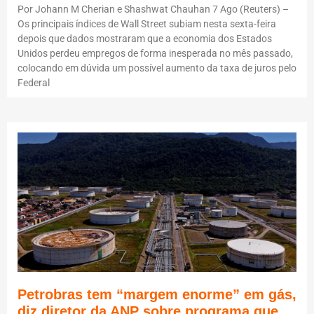
Por Johann M Cherian e Shashwat Chauhan 7 Ago (Reuters) –
Os principais índices de Wall Street subiam nesta sexta-feira
depois que dados mostraram que a economia dos Estados
Unidos perdeu empregos de forma inesperada no mês passado,
colocando em dúvida um possível aumento da taxa de juros pelo
Federal
Petrobras tem “margem enorme” em gás,
diz diretor da ANP sobre programa que