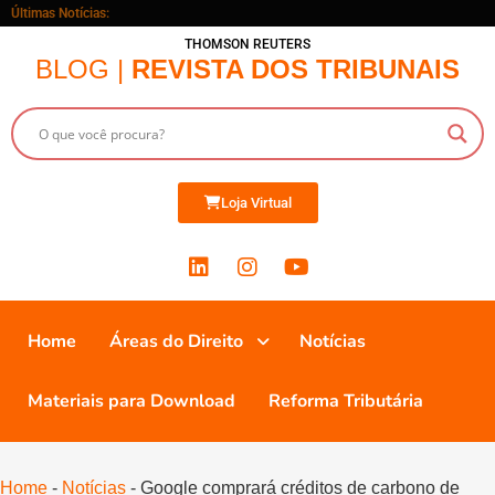
Últimas Notícias:
THOMSON REUTERS
BLOG |
REVISTA DOS TRIBUNAIS
Loja Virtual
Home
Áreas do Direito
Notícias
Materiais para Download
Reforma Tributária
Home
-
Notícias
-
Google comprará créditos de carbono de