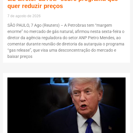
quer reduzir preços
7 de agosto de 2026
SÃO PAULO, 7 Ago (Reuters) – A Petrobras tem “margem
enorme” no mercado de gás natural, afirmou nesta sexta-feira o
diretor da agência reguladora do setor ANP Pietro Mendes, ao
comentar durante reunião de diretoria da autarquia o programa
“gas release”, que visa uma desconcentração do mercado e
baixar preços