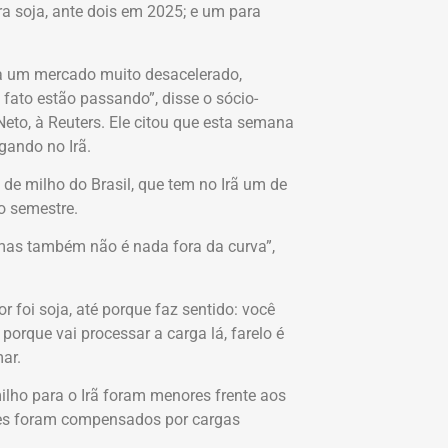
ra soja, ante dois em 2025; e um para
 um mercado muito desacelerado,
fato estão passando”, disse o sócio-
eto, à Reuters. Ele citou que esta semana
gando no Irã.
 milho do Brasil, que tem no Irã um de
o semestre.
 mas também não é nada fora da curva”,
 foi soja, até porque faz sentido: você
rque vai processar a carga lá, farelo é
ar.
ilho para o Irã foram menores frente aos
eles foram compensados por cargas