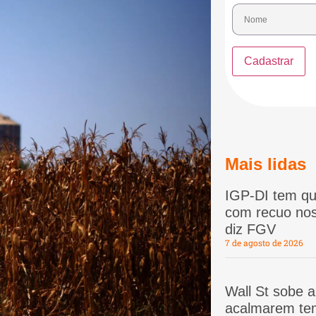
Mais lidas
IGP-DI tem qu
com recuo nos
diz FGV
7 de agosto de 2026
Wall St sobe 
acalmarem te