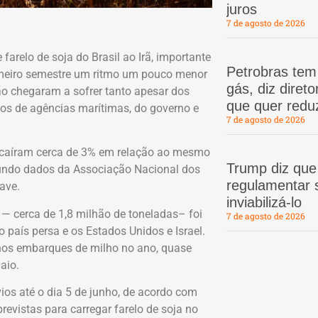
juros
7 de agosto de 2026
arelo de soja do Brasil ao Irã, importante
Petrobras te
rimeiro semestre um ritmo um pouco menor
gás, diz dire
não chegaram a sofrer tanto apesar dos
que quer redu
os de agências marítimas, do governo e
7 de agosto de 2026
io caíram cerca de 3% em relação ao mesmo
Trump diz que
gundo dados da Associação Nacional dos
regulamentar s
ave.
inviabilizá-lo
 cerca de 1,8 milhão de toneladas– foi
7 de agosto de 2026
o país persa e os Estados Unidos e Israel.
nos embarques de milho no ano, quase
aio.
ios até o dia 5 de junho, de acordo com
vistas para carregar farelo de soja no