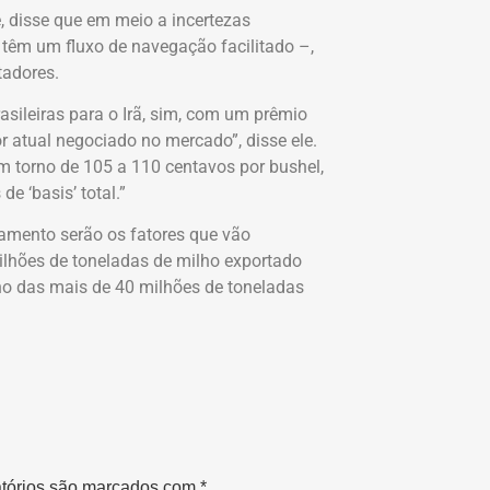
, disse que em meio a incertezas
 têm um fluxo de navegação facilitado –,
tadores.
asileiras para o Irã, sim, com um prêmio
or atual negociado no mercado”, disse ele.
em torno de 105 a 110 centavos por bushel,
e ‘basis’ total.”
gamento serão os fatores que vão
milhões de toneladas de milho exportado
ino das mais de 40 milhões de toneladas
tórios são marcados com
*