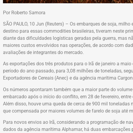
Por Roberto Samora
SÃO PAULO, 10 Jun (Reuters) – Os embarques de soja, milho e f
destino para essas commodities brasileiras, tiveram neste p
diante das dificuldades logísticas geradas pela guerra, mas 
maiores custos envolvidos nas operações, de acordo com dad
avaliações de integrantes do mercado.
As exportações dos três produtos para o Irã de janeiro a ma
período do ano passado, para 3,08 milhões de toneladas, se
Exportadores de Cereais (Anec) e da agência marítima Cargon
Os números apontaram também que a maior parte do volume —
embarcado após o início do conflito, em 28 de fevereiro, entre 
Além disso, houve uma queda de cerca de 900 mil toneladas 
que compensada por maiores volumes de farelo de soja até m
Para novos envios ao Irã, considerando a programação de nav
dados da agência marítima Alphamar, há duas embarcações pre