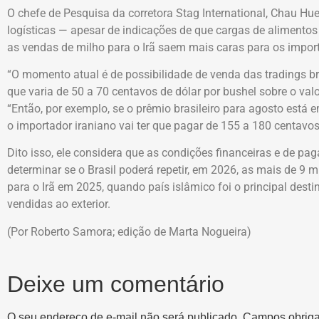
O chefe de Pesquisa da corretora Stag International, Chau Hue
logísticas — apesar de indicações de que cargas de alimentos
as vendas de milho para o Irã saem mais caras para os impor
“O momento atual é de possibilidade de venda das tradings br
que varia de 50 a 70 centavos de dólar por bushel sobre o val
“Então, por exemplo, se o prêmio brasileiro para agosto está 
o importador iraniano vai ter que pagar de 155 a 180 centavos d
Dito isso, ele considera que as condições financeiras e de pa
determinar se o Brasil poderá repetir, em 2026, as mais de 9 
para o Irã em 2025, quando país islâmico foi o principal dest
vendidas ao exterior.
(Por Roberto Samora; edição de Marta Nogueira)
Deixe um comentário
O seu endereço de e-mail não será publicado.
Campos obriga