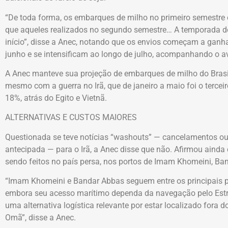
“De toda forma, os embarques de milho no primeiro semestre
que aqueles realizados no segundo semestre… A temporada d
início”, disse a Anec, notando que os envios começam a ganha
junho e se intensificam ao longo de julho, acompanhando o a
A Anec manteve sua projeção de embarques de milho do Brasi
mesmo com a guerra no Irã, que de janeiro a maio foi o terceiro
18%, atrás do Egito e Vietnã.
ALTERNATIVAS E CUSTOS MAIORES
Questionada se teve notícias “washouts” — cancelamentos ou
antecipada — para o Irã, a Anec disse que não. Afirmou ain
sendo feitos no país persa, nos portos de Imam Khomeini, Ba
“Imam Khomeini e Bandar Abbas seguem entre os principais p
embora seu acesso marítimo dependa da navegação pelo Estr
uma alternativa logística relevante por estar localizado fora d
Omã”, disse a Anec.