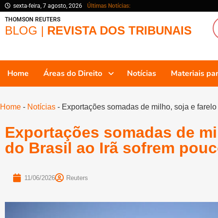
sexta-feira, 7 agosto, 2026
Últimas Notícias:
THOMSON REUTERS
BLOG |
REVISTA DOS TRIBUNAIS
Home
Áreas do Direito
Notícias
Materiais p
Home
-
Notícias
-
Exportações somadas de milho, soja e farelo 
Exportações somadas de milh
do Brasil ao Irã sofrem pou
11/06/2026
Reuters