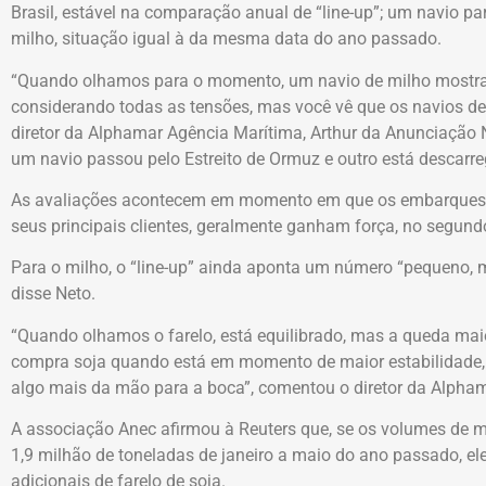
Brasil, estável na comparação anual de “line-up”; um navio pa
milho, situação igual à da mesma data do ano passado.
“Quando olhamos para o momento, um navio de milho mostra
considerando todas as tensões, mas você vê que os navios de 
diretor da Alphamar Agência Marítima, Arthur da Anunciação N
um navio passou pelo Estreito de Ormuz e outro está descarre
As avaliações acontecem em momento em que os embarques de
seus principais clientes, geralmente ganham força, no segund
Para o milho, o “line-up” ainda aponta um número “pequeno,
disse Neto.
“Quando olhamos o farelo, está equilibrado, mas a queda maior
compra soja quando está em momento de maior estabilidade, po
algo mais da mão para a boca”, comentou o diretor da Alpham
A associação Anec afirmou à Reuters que, se os volumes de m
1,9 milhão de toneladas de janeiro a maio do ano passado, 
adicionais de farelo de soja.