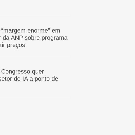
m “margem enorme” em
tor da ANP sobre programa
zir preços
 Congresso quer
etor de IA a ponto de