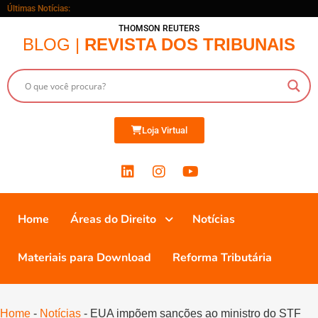
Últimas Notícias:
THOMSON REUTERS
BLOG |
REVISTA DOS TRIBUNAIS
Loja Virtual
Home
Áreas do Direito
Notícias
Materiais para Download
Reforma Tributária
Home
-
Notícias
-
EUA impõem sanções ao ministro do STF