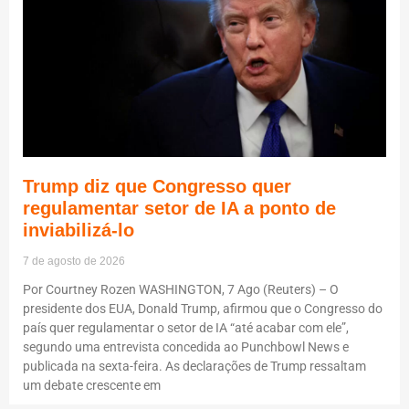
Trump diz que Congresso quer
regulamentar setor de IA a ponto de
inviabilizá-lo
7 de agosto de 2026
Por Courtney Rozen WASHINGTON, 7 Ago (Reuters) – O
presidente dos EUA, Donald Trump, afirmou que o Congresso do
país quer regulamentar o setor de IA “até acabar com ele”,
segundo uma entrevista concedida ao Punchbowl News e
publicada na sexta-feira. As declarações de Trump ressaltam
um debate crescente em