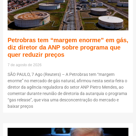
Petrobras tem “margem enorme” em gás,
diz diretor da ANP sobre programa que
quer reduzir preços
7 de agosto de 2026
SÃO PAULO, 7 Ago (Reuters) – A Petrobras tem “margem
enorme” no mercado de gás natural, afirmou nesta sexta-feira o
diretor da agência reguladora do setor ANP Pietro Mendes, ao
comentar durante reunião de diretoria da autarquia o programa
“gas release”, que visa uma desconcentração do mercado e
baixar preços