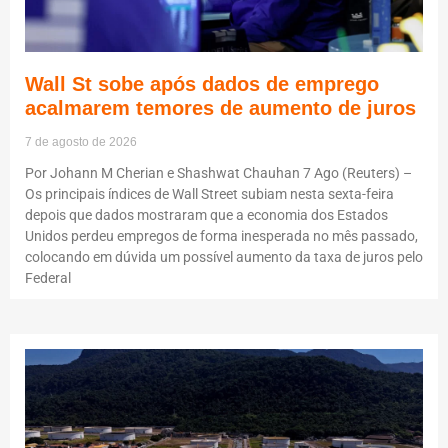
Wall St sobe após dados de emprego
acalmarem temores de aumento de juros
7 de agosto de 2026
Por Johann M Cherian e Shashwat Chauhan 7 Ago (Reuters) –
Os principais índices de Wall Street subiam nesta sexta-feira
depois que dados mostraram que a economia dos Estados
Unidos perdeu empregos de forma inesperada no mês passado,
colocando em dúvida um possível aumento da taxa de juros pelo
Federal