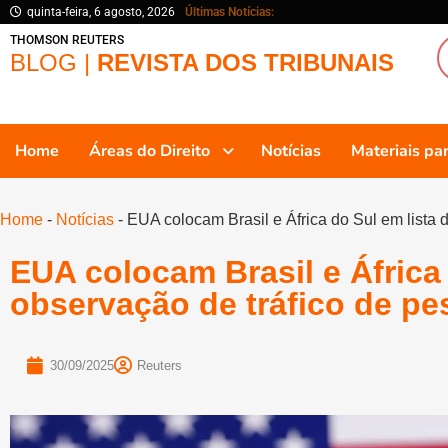
quinta-feira, 6 agosto, 2026
Últimas Notícias:
THOMSON REUTERS
BLOG |
REVISTA DOS TRIBUNAIS
Home
Áreas do Direito
Notícias
Materiais p
Home
-
Notícias
-
EUA colocam Brasil e África do Sul em lista 
EUA colocam Brasil e África 
observação de tráfico de p
30/09/2025
Reuters