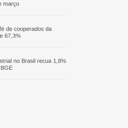
e março
afé de cooperados da
ge 67,3%
trial no Brasil recua 1,8%
 IBGE