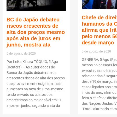
Chefe de direi
BC do Japão debateu
humanos da 
riscos crescentes de
afirma que Ir
alta dos preços mesmo
pelo menos 5
após alta de juros em
desde março
junho, mostra ata
5 de agosto de 2026
5 de agosto de 2026
GENEBRA, 5 Ago (Reut
Por Leika Kihara TÓQUIO, 5 Ago
menos 56 pessoas f
(Reuters) – As autoridades do
executadas no Irã so
Banco do Japão debateram os
relacionadas à segur
crescentes riscos de alta dos preços,
desde 19 de março, i
que provavelmente exigiriam mais
casos ligados aos pro
aumentos na taxa de juros, mesmo
início do ano, afirmou
tendo elevado os custos dos
feira o chefe de dire
empréstimos ao maior nível em 31
das Nações Unidas, Vo
anos em junho, segundo a ata da
“Estou alarmado com