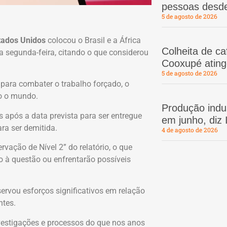
pessoas desd
5 de agosto de 2026
tados Unidos
colocou o Brasil e a África
Colheita de c
a segunda-feira, citando o que considerou
Cooxupé atin
5 de agosto de 2026
 para combater o trabalho forçado, o
do o mundo.
Produção indus
s após a data prevista para ser entregue
em junho, diz
ra ser demitida.
4 de agosto de 2026
rvação de Nível 2” do relatório, o que
o à questão ou enfrentarão possíveis
bservou esforços significativos em relação
ntes.
nvestigações e processos do que nos anos