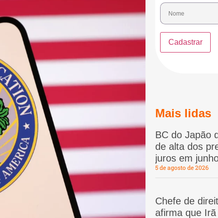
Mais lidas
BC do Japão d
de alta dos p
juros em junho
5 de agosto de 2026
Chefe de dire
afirma que Ir