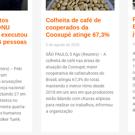
tos
Colheita de café de
ONU
cooperados da
ã executou
Cooxupé atinge 67,3%
6 pessoas
4
5 de agosto de 2026
4
SÃO PAULO, 5 Ago (Reuters) – A
i
colheita de café nas áreas de
1
atuação da Cooxupé, maior
ers) – Pelo
o
cooperativa de cafeicultores do
oram
B
Brasil, atingiu 67,3% do total,
b acusações
(
mantendo o menor ritmo desde
ança nacional
c
2018 em um ano em que produtores
ncluindo 27 em
a
estão lidando com chuvas atípicas
testos no
A
para realizar os trabalhos, informou
 nesta quarta-
R
a organização
itos humanos
lker Tuerk.