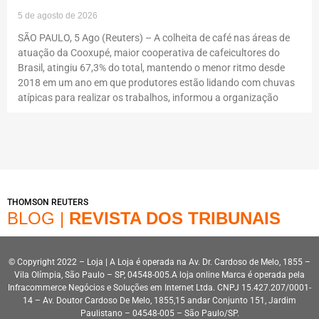
5 de agosto de 2026
SÃO PAULO, 5 Ago (Reuters) – A colheita de café nas áreas de
atuação da Cooxupé, maior cooperativa de cafeicultores do
Brasil, atingiu 67,3% do total, mantendo o menor ritmo desde
2018 em um ano em que produtores estão lidando com chuvas
atípicas para realizar os trabalhos, informou a organização
THOMSON REUTERS
BLOG |
REVISTA DOS TRIBUNAIS
© Copyright 2022 – Loja | A Loja é operada na Av. Dr. Cardoso de Melo, 1855 –
Vila Olímpia, São Paulo – SP, 04548-005.A loja online Marca é operada pela
Infracommerce Negócios e Soluções em Internet Ltda. CNPJ 15.427.207/0001-
14 – Av. Doutor Cardoso De Melo, 1855,15 andar Conjunto 151, Jardim
Paulistano – 04548-005 – São Paulo/SP.