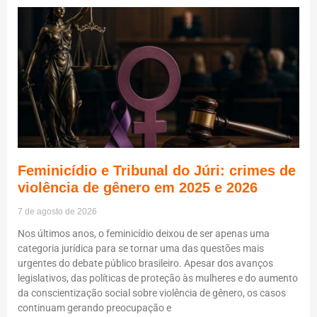
Feminicídio e Tribunal do Júri: crimes de
violência de gênero em 2025 e 2026
7 de agosto de 2026
Nos últimos anos, o feminicídio deixou de ser apenas uma
categoria jurídica para se tornar uma das questões mais
urgentes do debate público brasileiro. Apesar dos avanços
legislativos, das políticas de proteção às mulheres e do aumento
da conscientização social sobre violência de gênero, os casos
continuam gerando preocupação e