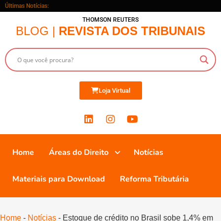
Últimas Notícias:
THOMSON REUTERS
BLOG |
REVISTA DOS TRIBUNAIS
Loja Virtual
Home
Áreas do Direito
Notícias
Materiais para Download
Reforma Tributária
Home
-
Notícias
-
Estoque de crédito no Brasil sobe 1,4% em