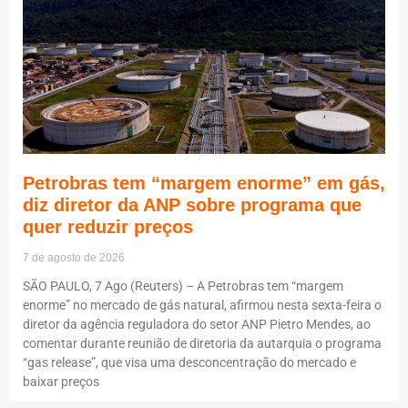
Petrobras tem “margem enorme” em gás,
diz diretor da ANP sobre programa que
quer reduzir preços
7 de agosto de 2026
SÃO PAULO, 7 Ago (Reuters) – A Petrobras tem “margem
enorme” no mercado de gás natural, afirmou nesta sexta-feira o
diretor da agência reguladora do setor ANP Pietro Mendes, ao
comentar durante reunião de diretoria da autarquia o programa
“gas release”, que visa uma desconcentração do mercado e
baixar preços