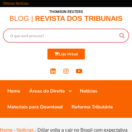
Últimas Notícias:
THOMSON REUTERS
BLOG |
REVISTA DOS TRIBUNAIS
Loja Virtual
Home
Áreas do Direito
Notícias
Materiais para Download
Reforma Tributária
Home
-
Notícias
-
Dólar volta a cair no Brasil com expectativa