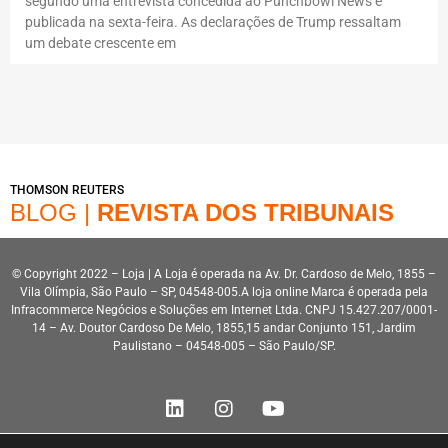
segundo uma entrevista concedida ao Punchbowl News e
publicada na sexta-feira. As declarações de Trump ressaltam
um debate crescente em
THOMSON REUTERS
BLOG |
REVISTA DOS TRIBUNAIS
© Copyright 2022 – Loja | A Loja é operada na Av. Dr. Cardoso de Melo, 1855 –
Vila Olímpia, São Paulo – SP, 04548-005.A loja online Marca é operada pela
Infracommerce Negócios e Soluções em Internet Ltda. CNPJ 15.427.207/0001-
14 – Av. Doutor Cardoso De Melo, 1855,15 andar Conjunto 151, Jardim
Paulistano – 04548-005 – São Paulo/SP.