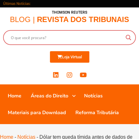
Últimas Notícias:
THOMSON REUTERS
BLOG |
REVISTA DOS TRIBUNAIS
Loja Virtual
Home
Áreas do Direito
Notícias
Materiais para Download
Reforma Tributária
Home
-
Notícias
-
Dólar tem queda tímida antes de dados de