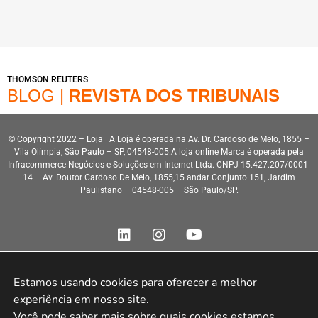
THOMSON REUTERS
BLOG |
REVISTA DOS TRIBUNAIS
© Copyright 2022 – Loja | A Loja é operada na Av. Dr. Cardoso de Melo, 1855 –
Vila Olímpia, São Paulo – SP, 04548-005.A loja online Marca é operada pela
Infracommerce Negócios e Soluções em Internet Ltda. CNPJ 15.427.207/0001-
14 – Av. Doutor Cardoso De Melo, 1855,15 andar Conjunto 151, Jardim
Paulistano – 04548-005 – São Paulo/SP.
Estamos usando cookies para oferecer a melhor 
experiência em nosso site.

Desenvolvimento HeroStar
Você pode saber mais sobre quais cookies estamos 