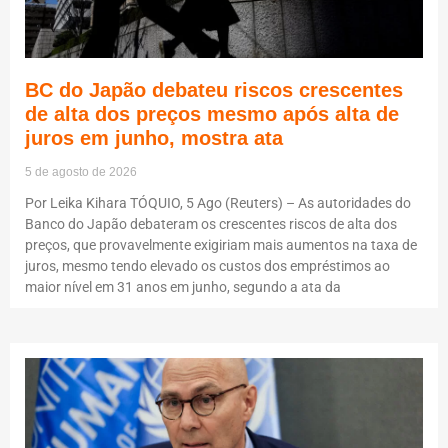
BC do Japão debateu riscos crescentes
de alta dos preços mesmo após alta de
juros em junho, mostra ata
5 de agosto de 2026
Por Leika Kihara TÓQUIO, 5 Ago (Reuters) – As autoridades do
Banco do Japão debateram os crescentes riscos de alta dos
preços, que provavelmente exigiriam mais aumentos na taxa de
juros, mesmo tendo elevado os custos dos empréstimos ao
maior nível em 31 anos em junho, segundo a ata da