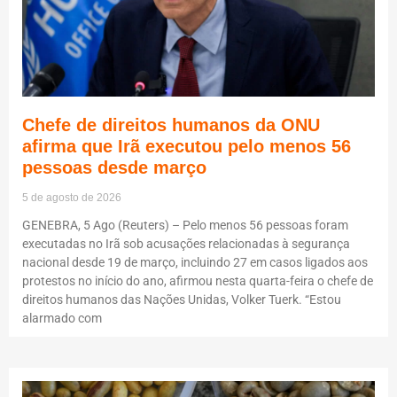
Chefe de direitos humanos da ONU
afirma que Irã executou pelo menos 56
pessoas desde março
5 de agosto de 2026
GENEBRA, 5 Ago (Reuters) – Pelo menos 56 pessoas foram
executadas no Irã sob acusações relacionadas à segurança
nacional desde 19 de março, incluindo 27 em casos ligados aos
protestos no início do ano, afirmou nesta quarta-feira o chefe de
direitos humanos das Nações Unidas, Volker Tuerk. “Estou
alarmado com