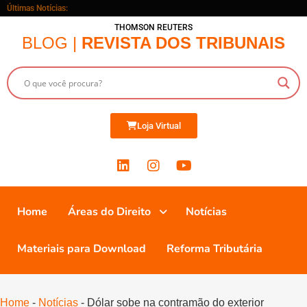
Últimas Notícias:
THOMSON REUTERS
BLOG |
REVISTA DOS TRIBUNAIS
Loja Virtual
Home
Áreas do Direito
Notícias
Materiais para Download
Reforma Tributária
Home
-
Notícias
-
Dólar sobe na contramão do exterior