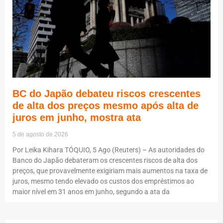
BC do Japão debateu riscos crescentes
de alta dos preços mesmo após alta de
juros em junho, mostra ata
5 de agosto de 2026
Por Leika Kihara TÓQUIO, 5 Ago (Reuters) – As autoridades do
Banco do Japão debateram os crescentes riscos de alta dos
preços, que provavelmente exigiriam mais aumentos na taxa de
juros, mesmo tendo elevado os custos dos empréstimos ao
maior nível em 31 anos em junho, segundo a ata da