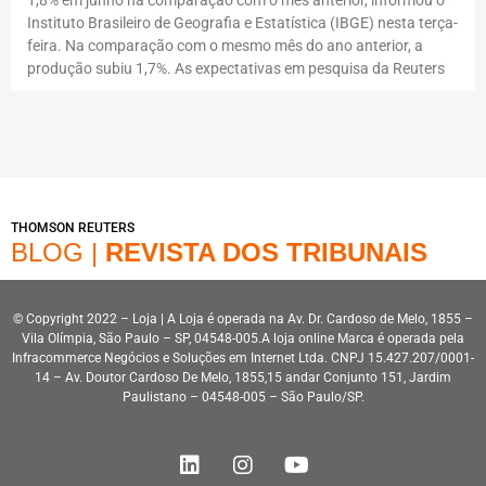
Instituto Brasileiro de Geografia e Estatística (IBGE) nesta terça-
feira. Na comparação com o mesmo mês do ano anterior, a
produção subiu 1,7%. As expectativas em pesquisa da Reuters
THOMSON REUTERS
BLOG |
REVISTA DOS TRIBUNAIS
© Copyright 2022 – Loja | A Loja é operada na Av. Dr. Cardoso de Melo, 1855 –
Vila Olímpia, São Paulo – SP, 04548-005.A loja online Marca é operada pela
Infracommerce Negócios e Soluções em Internet Ltda. CNPJ 15.427.207/0001-
14 – Av. Doutor Cardoso De Melo, 1855,15 andar Conjunto 151, Jardim
Paulistano – 04548-005 – São Paulo/SP.