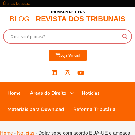
Últimas Notícias:
THOMSON REUTERS
BLOG |
REVISTA DOS TRIBUNAIS
Loja Virtual
Home
Áreas do Direito
Notícias
Materiais para Download
Reforma Tributária
Home
-
Notícias
-
Dólar sobe com acordo EUA-UE e ameaça