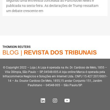
segundo uma entrevista concedida ao Punchbowl News e
publicada na sexta-feira. As declarações de Trump ressaltam
um debate crescente em
THOMSON REUTERS
BLOG |
REVISTA DOS TRIBUNAIS
© Copyright 2022 – Loja | A Loja é operada na Av. Dr. Cardoso de Melo, 1855 –
Vila Olímpia, São Paulo – SP, 04548-005.A loja online Marca é operada pela
Infracommerce Negócios e Soluções em Internet Ltda. CNPJ 15.427.207/0001-
14 – Av. Doutor Cardoso De Melo, 1855,15 andar Conjunto 151, Jardim
Paulistano – 04548-005 – São Paulo/SP.