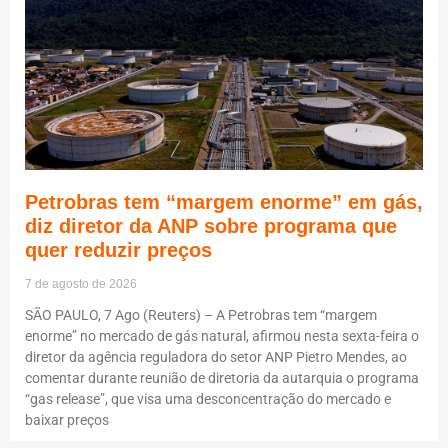
Petrobras tem “margem enorme” em gás,
diz diretor da ANP sobre programa que
quer reduzir preços
7 de agosto de 2026
SÃO PAULO, 7 Ago (Reuters) – A Petrobras tem “margem
enorme” no mercado de gás natural, afirmou nesta sexta-feira o
diretor da agência reguladora do setor ANP Pietro Mendes, ao
comentar durante reunião de diretoria da autarquia o programa
“gas release”, que visa uma desconcentração do mercado e
baixar preços