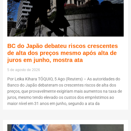
BC do Japão debateu riscos crescentes
de alta dos preços mesmo após alta de
juros em junho, mostra ata
5 de agosto de 2026
Por Leika Kihara TÓQUIO, 5 Ago (Reuters) – As autoridades do
Banco do Japão debateram os crescentes riscos de alta dos
preços, que provavelmente exigiriam mais aumentos na taxa de
juros, mesmo tendo elevado os custos dos empréstimos ao
maior nível em 31 anos em junho, segundo a ata da