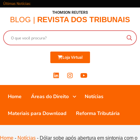
Últimas Notícias:
THOMSON REUTERS
BLOG |
REVISTA DOS TRIBUNAIS
Loja Virtual
Home
Áreas do Direito
Notícias
Materiais para Download
Reforma Tributária
Home
-
Notícias
-
Dólar sobe após abertura em sintonia com o