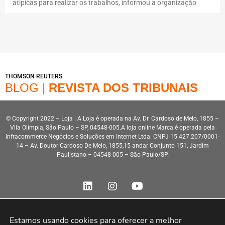
atípicas para realizar os trabalhos, informou a organização
THOMSON REUTERS
BLOG |
REVISTA DOS TRIBUNAIS
© Copyright 2022 – Loja | A Loja é operada na Av. Dr. Cardoso de Melo, 1855 –
Vila Olímpia, São Paulo – SP, 04548-005.A loja online Marca é operada pela
Infracommerce Negócios e Soluções em Internet Ltda. CNPJ 15.427.207/0001-
14 – Av. Doutor Cardoso De Melo, 1855,15 andar Conjunto 151, Jardim
Paulistano – 04548-005 – São Paulo/SP.
Estamos usando cookies para oferecer a melhor 