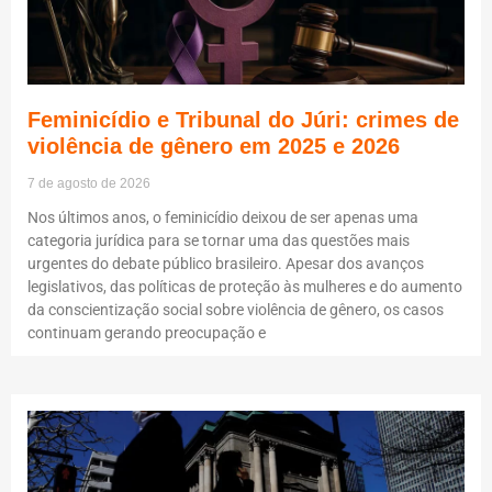
Feminicídio e Tribunal do Júri: crimes de
violência de gênero em 2025 e 2026
7 de agosto de 2026
Nos últimos anos, o feminicídio deixou de ser apenas uma
categoria jurídica para se tornar uma das questões mais
urgentes do debate público brasileiro. Apesar dos avanços
legislativos, das políticas de proteção às mulheres e do aumento
da conscientização social sobre violência de gênero, os casos
continuam gerando preocupação e