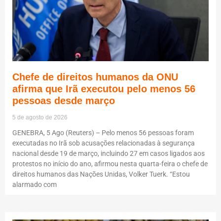
Chefe de direitos humanos da ONU
afirma que Irã executou pelo menos 56
pessoas desde março
5 de agosto de 2026
GENEBRA, 5 Ago (Reuters) – Pelo menos 56 pessoas foram
executadas no Irã sob acusações relacionadas à segurança
nacional desde 19 de março, incluindo 27 em casos ligados aos
protestos no início do ano, afirmou nesta quarta-feira o chefe de
direitos humanos das Nações Unidas, Volker Tuerk. “Estou
alarmado com