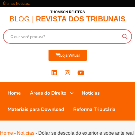
Últimas Notícias:
THOMSON REUTERS
BLOG |
REVISTA DOS TRIBUNAIS
Loja Virtual
Home
Áreas do Direito
Notícias
Materiais para Download
Reforma Tributária
Home
-
Notícias
-
Dólar se descola do exterior e sobe ante real