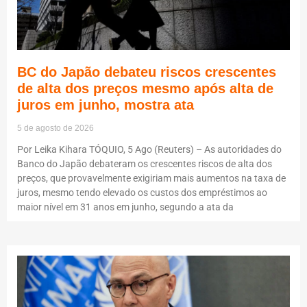
BC do Japão debateu riscos crescentes
de alta dos preços mesmo após alta de
juros em junho, mostra ata
5 de agosto de 2026
Por Leika Kihara TÓQUIO, 5 Ago (Reuters) – As autoridades do
Banco do Japão debateram os crescentes riscos de alta dos
preços, que provavelmente exigiriam mais aumentos na taxa de
juros, mesmo tendo elevado os custos dos empréstimos ao
maior nível em 31 anos em junho, segundo a ata da