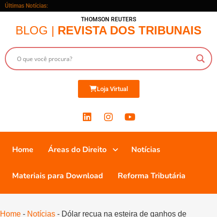
Últimas Notícias:
THOMSON REUTERS
BLOG |
REVISTA DOS TRIBUNAIS
Loja Virtual
Home
Áreas do Direito
Notícias
Materiais para Download
Reforma Tributária
Home
-
Notícias
-
Dólar recua na esteira de ganhos de