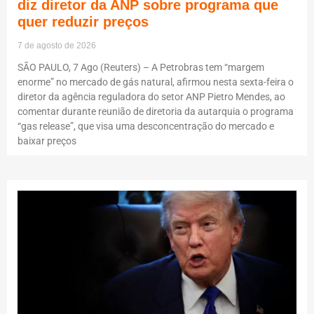
diz diretor da ANP sobre programa que
quer reduzir preços
7 de agosto de 2026
SÃO PAULO, 7 Ago (Reuters) – A Petrobras tem “margem
enorme” no mercado de gás natural, afirmou nesta sexta-feira o
diretor da agência reguladora do setor ANP Pietro Mendes, ao
comentar durante reunião de diretoria da autarquia o programa
“gas release”, que visa uma desconcentração do mercado e
baixar preços