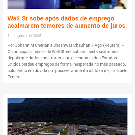
Wall St sobe após dados de emprego
acalmarem temores de aumento de juros
7 de agosto de 2026
Por Johann M Cherian e Shashwat Chauhan 7 Ago (Reuters) –
Os principais índices de Wall Street subiam nesta sexta-feira
depois que dados mostraram que a economia dos Estados
Unidos perdeu empregos de forma inesperada no mês passado,
colocando em dúvida um possível aumento da taxa de juros pelo
Federal