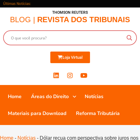
Últimas Notícias:
THOMSON REUTERS
BLOG |
REVISTA DOS TRIBUNAIS
Loja Virtual
Home
Áreas do Direito
Notícias
Materiais para Download
Reforma Tributária
Home
-
Notícias
-
Dólar recua com perspectiva sobre juros nos