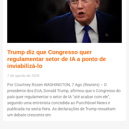
Trump diz que Congresso quer
regulamentar setor de IA a ponto de
inviabilizá-lo
7 de agosto de 2026
Por Courtney Rozen WASHINGTON, 7 Ago (Reuters) – O
presidente dos EUA, Donald Trump, afirmou que o Congresso do
país quer regulamentar o setor de IA “até acabar com ele”,
segundo uma entrevista concedida ao Punchbowl News e
publicada na sexta-feira. As declarações de Trump ressaltam
um debate crescente em