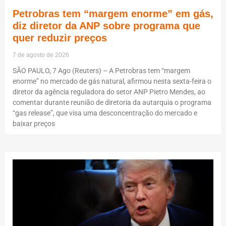
Petrobras tem “margem enorme” em gás,
diz diretor da ANP sobre programa que
quer reduzir preços
7 de agosto de 2026
SÃO PAULO, 7 Ago (Reuters) – A Petrobras tem “margem
enorme” no mercado de gás natural, afirmou nesta sexta-feira o
diretor da agência reguladora do setor ANP Pietro Mendes, ao
comentar durante reunião de diretoria da autarquia o programa
“gas release”, que visa uma desconcentração do mercado e
baixar preços