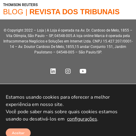
THOMSON REUTERS
BLOG |
REVISTA DOS TRIBUNAIS
© Copyright 2022 – Loja | A Loja é operada na Av. Dr. Cardoso de Melo, 1855 –
Vila Olímpia, São Paulo – SP, 04548-005.A loja online Marca é operada pela
Infracommerce Negócios e Soluções em Internet Ltda. CNPJ 15.427.207/0001-
14 – Av. Doutor Cardoso De Melo, 1855,15 andar Conjunto 151, Jardim
Paulistano – 04548-005 – São Paulo/SP.
Estamos usando cookies para oferecer a melhor 
Desenvolvimento HeroStar
experiência em nosso site.

Você pode saber mais sobre quais cookies estamos 
usando ou desativá-los em 
configurações
.
Aceitar