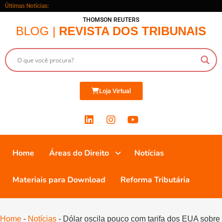
Últimas Notícias:
THOMSON REUTERS
BLOG |
REVISTA DOS TRIBUNAIS
Loja Virtual
Home
Áreas do Direito
Notícias
Materiais para Download
Reforma Tributária
Home
-
Notícias
-
Dólar oscila pouco com tarifa dos EUA sobre