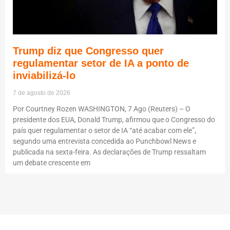
Trump diz que Congresso quer
regulamentar setor de IA a ponto de
inviabilizá-lo
7 de agosto de 2026
Por Courtney Rozen WASHINGTON, 7 Ago (Reuters) – O
presidente dos EUA, Donald Trump, afirmou que o Congresso do
país quer regulamentar o setor de IA “até acabar com ele”,
segundo uma entrevista concedida ao Punchbowl News e
publicada na sexta-feira. As declarações de Trump ressaltam
um debate crescente em