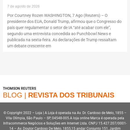
7 de agosto de 2026
Por Courtney Rozen WASHINGTON, 7 Ago (Reuters) – O
presidente dos EUA, Donald Trump, afirmou que o Congresso do
país quer regulamentar o setor de IA “até acabar com ele”,
segundo uma entrevista concedida ao Punchbowl News e
publicada na sexta-feira. As declarações de Trump ressaltam
um debate crescente em
THOMSON REUTERS
BLOG |
REVISTA DOS TRIBUNAIS
© Copyright 2022 – Loja | A Loja é operada na Av. Dr. Cardoso de Melo, 1855 –
Vila Olímpia, São Paulo – SP, 04548-005.A loja online Marca é operada pela
Infracommerce Negócios e Soluções em Internet Ltda. CNPJ 15.427.207/0001-
14 – Av. Doutor Cardoso De Melo, 1855,15 andar Conjunto 151, Jardim