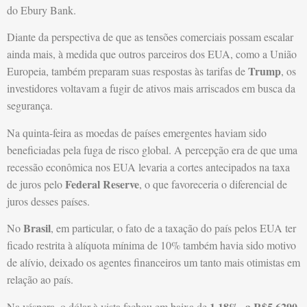
do Ebury Bank.
Diante da perspectiva de que as tensões comerciais possam escalar
ainda mais, à medida que outros parceiros dos EUA, como a União
Trump
Europeia, também preparam suas respostas às tarifas de
, os
investidores voltavam a fugir de ativos mais arriscados em busca da
segurança.
Na quinta-feira as moedas de países emergentes haviam sido
beneficiadas pela fuga de risco global. A percepção era de que uma
recessão econômica nos EUA levaria a cortes antecipados na taxa
Federal Reserve
de juros pelo
, o que favoreceria o diferencial de
juros desses países.
Brasil
No
, em particular, o fato de a taxação do país pelos EUA ter
ficado restrita à alíquota mínima de 10% também havia sido motivo
de alívio, deixado os agentes financeiros um tanto mais otimistas em
relação ao país.
1,18%, a R$5,6290
Na véspera, o dólar à vista fechou em baixa de