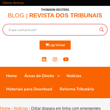
Últimas Notícias:
THOMSON REUTERS
BLOG |
REVISTA DOS TRIBUNAIS
Loja Virtual
Home
Áreas do Direito
Notícias
Materiais para Download
Reforma Tributária
Home
-
Notícias
-
Dólar dispara em linha com emergentes