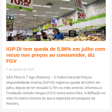
IGP-DI tem queda de 0,86% em julho com
recuo nos preços ao consumidor, diz
FGV
7 de agosto de 2026
SÃO PAULO, 7 Ago (Reuters) – O Índice Geral de Preços-
Disponibilidade Interna (IGP-DI) registrou queda de 0,86% em
julho, depois de ter recuado 0,79% no mês anterior, informou a
Fundação Getulio Vargas (FGV) nesta sexta-feira. A deflação no
mês foi menos intensa do que a esperada em pesquisa da
Reuters,