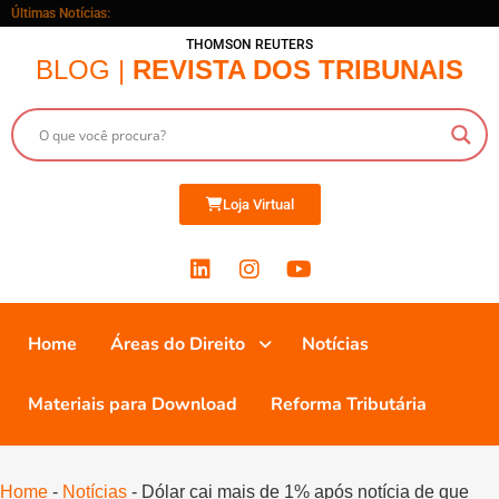
Últimas Notícias:
THOMSON REUTERS
BLOG |
REVISTA DOS TRIBUNAIS
Loja Virtual
Home
Áreas do Direito
Notícias
Materiais para Download
Reforma Tributária
Home
-
Notícias
-
Dólar cai mais de 1% após notícia de que