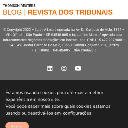
THOMSON REUTERS
BLOG |
REVISTA DOS TRIBUNAIS
© Copyright 2022 – Loja | A Loja é operada na Av. Dr. Cardoso de Melo, 1855 –
Vila Olímpia, São Paulo – SP, 04548-005.A loja online Marca é operada pela
Infracommerce Negócios e Soluções em Internet Ltda. CNPJ 15.427.207/0001-
14 – Av. Doutor Cardoso De Melo, 1855,15 andar Conjunto 151, Jardim
Paulistano – 04548-005 – São Paulo/SP.
Estamos usando cookies para oferecer a melhor 
Desenvolvimento HeroStar
experiência em nosso site.

Você pode saber mais sobre quais cookies estamos 
usando ou desativá-los em 
configurações
.
Aceitar