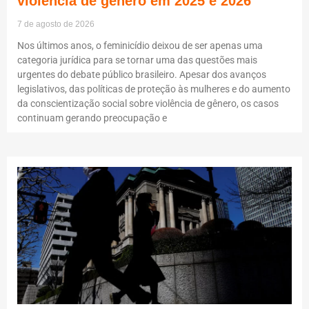
violência de gênero em 2025 e 2026
7 de agosto de 2026
Nos últimos anos, o feminicídio deixou de ser apenas uma
categoria jurídica para se tornar uma das questões mais
urgentes do debate público brasileiro. Apesar dos avanços
legislativos, das políticas de proteção às mulheres e do aumento
da conscientização social sobre violência de gênero, os casos
continuam gerando preocupação e