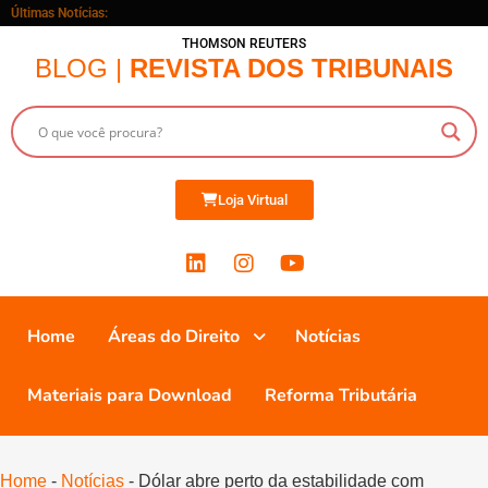
Últimas Notícias:
THOMSON REUTERS
BLOG |
REVISTA DOS TRIBUNAIS
Loja Virtual
Home
Áreas do Direito
Notícias
Materiais para Download
Reforma Tributária
Home
-
Notícias
-
Dólar abre perto da estabilidade com