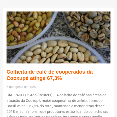
Colheita de café de cooperados da
Cooxupé atinge 67,3%
5 de agosto de 2026
SÃO PAULO, 5 Ago (Reuters) – A colheita de café nas áreas de
atuação da Cooxupé, maior cooperativa de cafeicultores do
Brasil, atingiu 67,3% do total, mantendo o menor ritmo desde
2018 em um ano em que produtores estão lidando com chuvas
atípicas para realizar os trabalhos, informou a organização