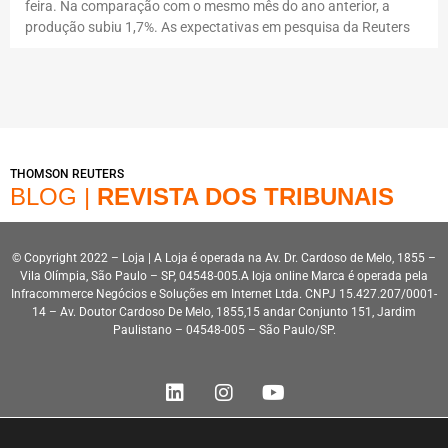
feira. Na comparação com o mesmo mês do ano anterior, a
produção subiu 1,7%. As expectativas em pesquisa da Reuters
THOMSON REUTERS
BLOG |
REVISTA DOS TRIBUNAIS
© Copyright 2022 – Loja | A Loja é operada na Av. Dr. Cardoso de Melo, 1855 –
Vila Olímpia, São Paulo – SP, 04548-005.A loja online Marca é operada pela
Infracommerce Negócios e Soluções em Internet Ltda. CNPJ 15.427.207/0001-
14 – Av. Doutor Cardoso De Melo, 1855,15 andar Conjunto 151, Jardim
Paulistano – 04548-005 – São Paulo/SP.