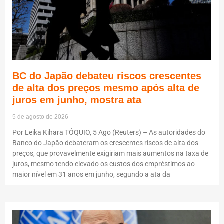
BC do Japão debateu riscos crescentes
de alta dos preços mesmo após alta de
juros em junho, mostra ata
5 de agosto de 2026
Por Leika Kihara TÓQUIO, 5 Ago (Reuters) – As autoridades do
Banco do Japão debateram os crescentes riscos de alta dos
preços, que provavelmente exigiriam mais aumentos na taxa de
juros, mesmo tendo elevado os custos dos empréstimos ao
maior nível em 31 anos em junho, segundo a ata da