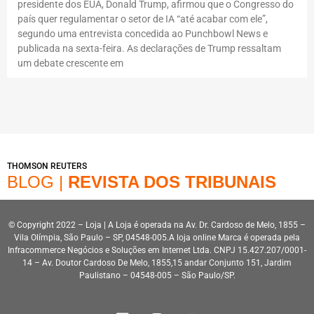
presidente dos EUA, Donald Trump, afirmou que o Congresso do
país quer regulamentar o setor de IA “até acabar com ele”,
segundo uma entrevista concedida ao Punchbowl News e
publicada na sexta-feira. As declarações de Trump ressaltam
um debate crescente em
THOMSON REUTERS
BLOG |
REVISTA DOS TRIBUNAIS
© Copyright 2022 – Loja | A Loja é operada na Av. Dr. Cardoso de Melo, 1855 –
Vila Olímpia, São Paulo – SP, 04548-005.A loja online Marca é operada pela
Infracommerce Negócios e Soluções em Internet Ltda. CNPJ 15.427.207/0001-
14 – Av. Doutor Cardoso De Melo, 1855,15 andar Conjunto 151, Jardim
Paulistano – 04548-005 – São Paulo/SP.