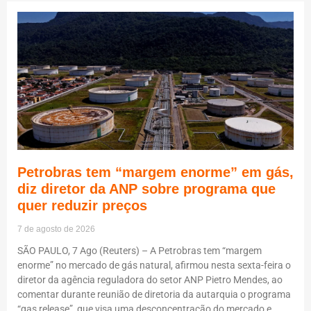
Petrobras tem “margem enorme” em gás,
diz diretor da ANP sobre programa que
quer reduzir preços
7 de agosto de 2026
SÃO PAULO, 7 Ago (Reuters) – A Petrobras tem “margem
enorme” no mercado de gás natural, afirmou nesta sexta-feira o
diretor da agência reguladora do setor ANP Pietro Mendes, ao
comentar durante reunião de diretoria da autarquia o programa
“gas release”, que visa uma desconcentração do mercado e