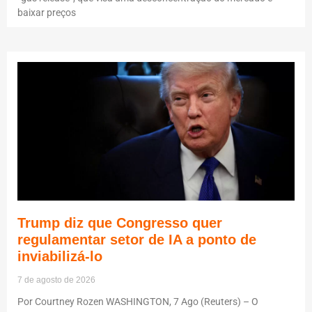
baixar preços
Trump diz que Congresso quer
regulamentar setor de IA a ponto de
inviabilizá-lo
7 de agosto de 2026
Por Courtney Rozen WASHINGTON, 7 Ago (Reuters) – O