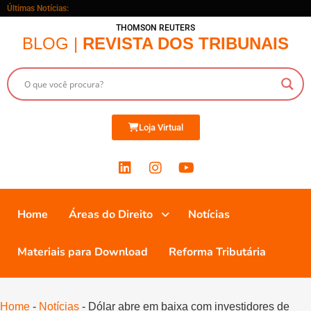
Últimas Notícias:
THOMSON REUTERS
BLOG |
REVISTA DOS TRIBUNAIS
Loja Virtual
Home
Áreas do Direito
Notícias
Materiais para Download
Reforma Tributária
Home
-
Notícias
-
Dólar abre em baixa com investidores de