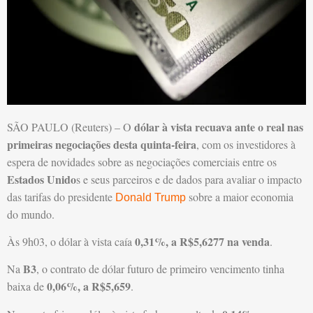
dólar à vista recuava ante o real nas
SÃO PAULO (Reuters) – O
primeiras negociações desta quinta-feira
, com os investidores à
espera de novidades sobre as negociações comerciais entre os
Estados Unido
s e seus parceiros e de dados para avaliar o impacto
das tarifas do presidente
sobre a maior economia
Donald Trump
do mundo.
0,31%, a R$5,6277 na venda
Às 9h03, o dólar à vista caía
.
B3
Na
, o contrato de dólar futuro de primeiro vencimento tinha
0,06%, a R$5,659
baixa de
.