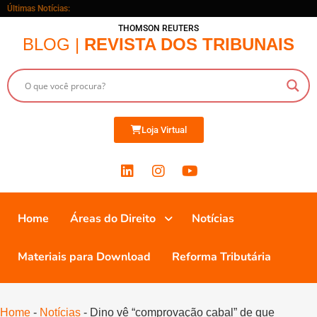
Últimas Notícias:
THOMSON REUTERS
BLOG |
REVISTA DOS TRIBUNAIS
Loja Virtual
Home
Áreas do Direito
Notícias
Materiais para Download
Reforma Tributária
Home
-
Notícias
-
Dino vê “comprovação cabal” de que