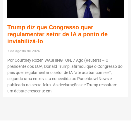
Trump diz que Congresso quer
regulamentar setor de IA a ponto de
inviabilizá-lo
7 de agosto de 2026
Por Courtney Rozen WASHINGTON, 7 Ago (Reuters) – O
presidente dos EUA, Donald Trump, afirmou que o Congresso do
país quer regulamentar o setor de IA “até acabar com ele”,
segundo uma entrevista concedida ao Punchbowl News e
publicada na sexta-feira. As declarações de Trump ressaltam
um debate crescente em