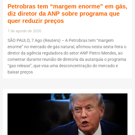
Petrobras tem “margem enorme” em gás,
diz diretor da ANP sobre programa que
quer reduzir preços
7 de agosto de 2026
SÃO PAULO, 7 Ago (Reuters) – A Petrobras tem “margem
enorme” no mercado de gás natural, afirmou nesta sexta-feira o
diretor da agência reguladora do setor ANP Pietro Mendes, ao
comentar durante reunião de diretoria da autarquia o programa
“gas release”, que visa uma desconcentração do mercado e
baixar preços