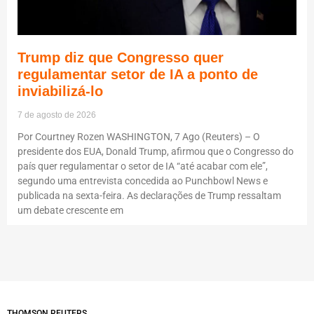
Trump diz que Congresso quer
regulamentar setor de IA a ponto de
inviabilizá-lo
7 de agosto de 2026
Por Courtney Rozen WASHINGTON, 7 Ago (Reuters) – O
presidente dos EUA, Donald Trump, afirmou que o Congresso do
país quer regulamentar o setor de IA “até acabar com ele”,
segundo uma entrevista concedida ao Punchbowl News e
publicada na sexta-feira. As declarações de Trump ressaltam
um debate crescente em
THOMSON REUTERS