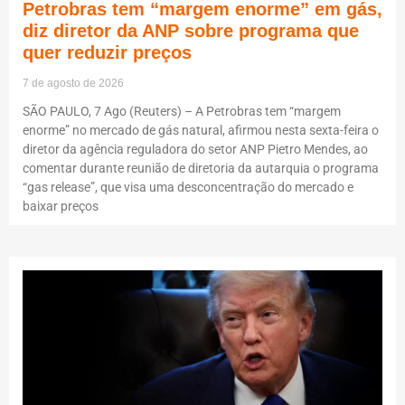
Petrobras tem “margem enorme” em gás,
diz diretor da ANP sobre programa que
quer reduzir preços
7 de agosto de 2026
SÃO PAULO, 7 Ago (Reuters) – A Petrobras tem “margem
enorme” no mercado de gás natural, afirmou nesta sexta-feira o
diretor da agência reguladora do setor ANP Pietro Mendes, ao
comentar durante reunião de diretoria da autarquia o programa
“gas release”, que visa uma desconcentração do mercado e
baixar preços