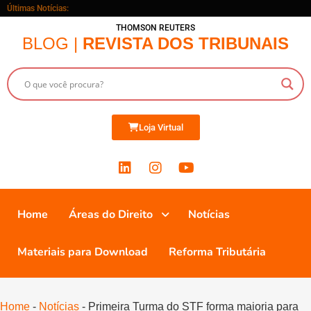
Últimas Notícias:
THOMSON REUTERS
BLOG |
REVISTA DOS TRIBUNAIS
Loja Virtual
Home
Áreas do Direito
Notícias
Materiais para Download
Reforma Tributária
Home
-
Notícias
-
Primeira Turma do STF forma maioria para