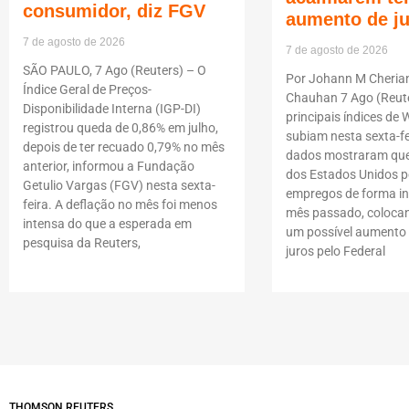
consumidor, diz FGV
aumento de j
7 de agosto de 2026
7 de agosto de 2026
SÃO PAULO, 7 Ago (Reuters) – O
Por Johann M Cheria
Índice Geral de Preços-
Chauhan 7 Ago (Reute
Disponibilidade Interna (IGP-DI)
principais índices de W
registrou queda de 0,86% em julho,
subiam nesta sexta-fe
depois de ter recuado 0,79% no mês
dados mostraram que
anterior, informou a Fundação
dos Estados Unidos p
Getulio Vargas (FGV) nesta sexta-
empregos de forma i
feira. A deflação no mês foi menos
mês passado, coloca
intensa do que a esperada em
um possível aumento 
pesquisa da Reuters,
juros pelo Federal
THOMSON REUTERS