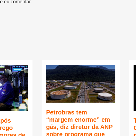
e eu comentar.
Petrobras tem
“margem enorme” em
após
gás, diz diretor da ANP
rego
sobre programa que
mores de