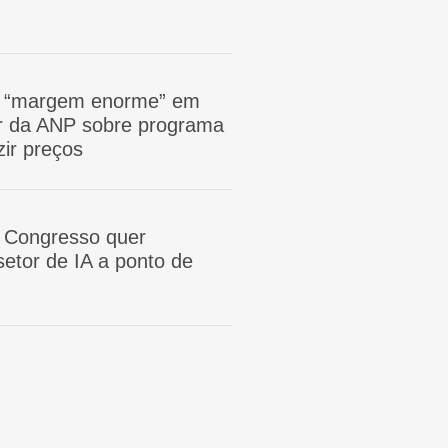
m “margem enorme” em
tor da ANP sobre programa
zir preços
 Congresso quer
etor de IA a ponto de