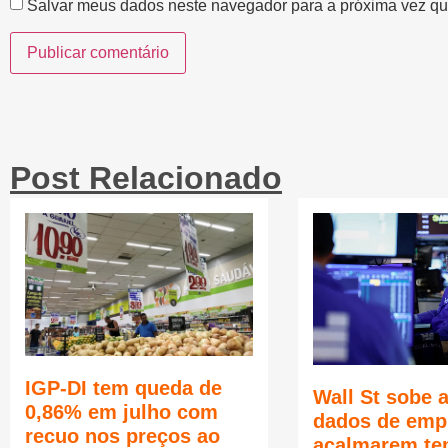
Salvar meus dados neste navegador para a próxima vez qu
Post Relacionado
IGP-DI tem queda de
Wall St sobe 
0,86% em julho com
dados de emp
recuo nos preços ao
acalmarem te