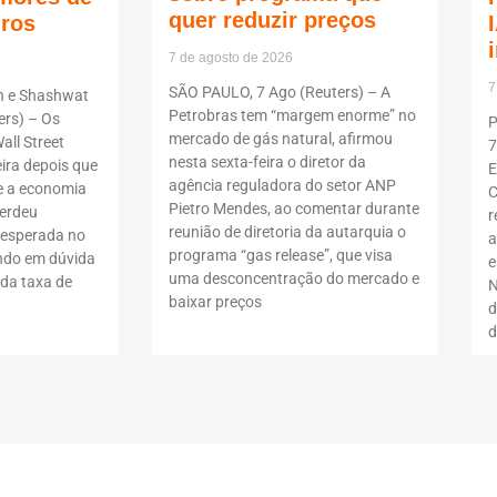
quer reduzir preços
uros
7 de agosto de 2026
7
SÃO PAULO, 7 Ago (Reuters) – A
n e Shashwat
Petrobras tem “margem enorme” no
rs) – Os
P
mercado de gás natural, afirmou
all Street
7
nesta sexta-feira o diretor da
ira depois que
E
agência reguladora do setor ANP
 a economia
C
Pietro Mendes, ao comentar durante
erdeu
r
reunião de diretoria da autarquia o
nesperada no
a
programa “gas release”, que visa
ndo em dúvida
e
uma desconcentração do mercado e
da taxa de
N
baixar preços
d
d