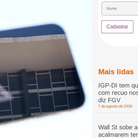
Mais lidas
IGP-DI tem qu
com recuo nos
diz FGV
7 de agosto de 2026
Wall St sobe 
acalmarem te