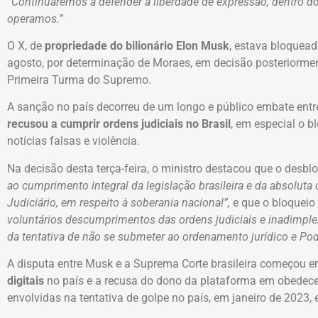
“Continuaremos a defender a liberdade de expressão, dentro do
operamos.”
O X, de
propriedade do bilionário Elon Musk
, estava bloquead
agosto, por determinação de Moraes, em decisão posteriorme
Primeira Turma do Supremo.
A sanção no país decorreu de um longo e público embate ent
recusou a cumprir ordens judiciais no Brasil
, em especial o 
notícias falsas e violência.
Na decisão desta terça-feira, o ministro destacou que o desbl
ao cumprimento integral da legislação brasileira e da absoluta
Judiciário, em respeito à soberania nacional”,
e que o bloqueio
voluntários descumprimentos das ordens judiciais e inadimple
da tentativa de não se submeter ao ordenamento jurídico e Poder
A disputa entre Musk e a Suprema Corte brasileira começou e
digitais
no país e a recusa do dono da plataforma em obedec
envolvidas na tentativa de golpe no país, em janeiro de 2023, e