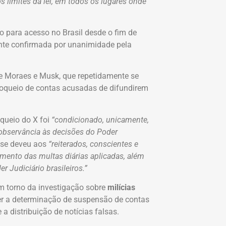
s limites da lei, em todos os lugares onde
o para acesso no Brasil desde o fim de
nte confirmada por unanimidade pela
re Moraes e Musk, que repetidamente se
bloqueio de contas acusadas de difundirem
oqueio do X foi
“condicionado, unicamente,
 observância às decisões do Poder
 se deveu aos
“reiterados, conscientes e
mento das multas diárias aplicadas, além
 Judiciário brasileiros.”
m torno da investigação sobre
milícias
er a determinação de suspensão de contas
 a distribuição de notícias falsas.