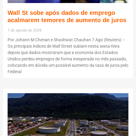
Wall St sobe após dados de emprego
acalmarem temores de aumento de juros
7 de agosto de 2026
Por Johann M Cherian e Shashwat Chauhan 7 Ago (Reuters) –
Os principais índices de Wall Street subiam nesta sexta-feira
depois que dados mostraram que a economia dos Estados
Unidos perdeu empregos de forma inesperada no mês passado,
colocando em dúvida um possível aumento da taxa de juros pelo
Federal