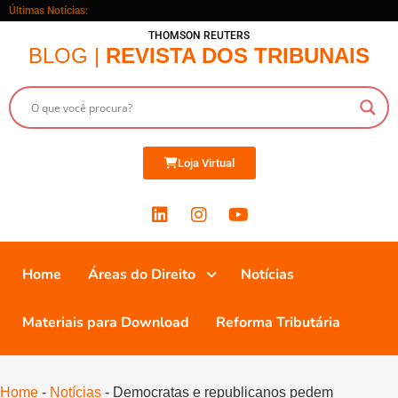
Últimas Notícias:
THOMSON REUTERS
BLOG |
REVISTA DOS TRIBUNAIS
Loja Virtual
Home
Áreas do Direito
Notícias
Materiais para Download
Reforma Tributária
Home
-
Notícias
-
Democratas e republicanos pedem