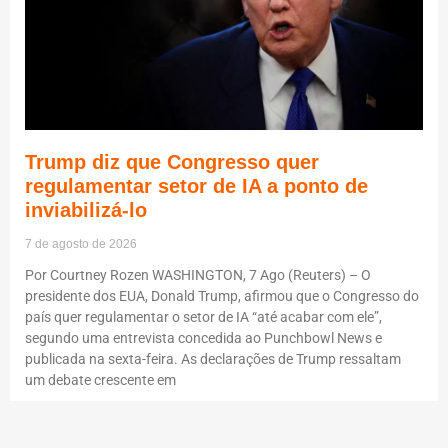
Trump diz que Congresso quer
regulamentar setor de IA a ponto de
inviabilizá-lo
7 de agosto de 2026
Por Courtney Rozen WASHINGTON, 7 Ago (Reuters) – O
presidente dos EUA, Donald Trump, afirmou que o Congresso do
país quer regulamentar o setor de IA “até acabar com ele”,
segundo uma entrevista concedida ao Punchbowl News e
publicada na sexta-feira. As declarações de Trump ressaltam
um debate crescente em