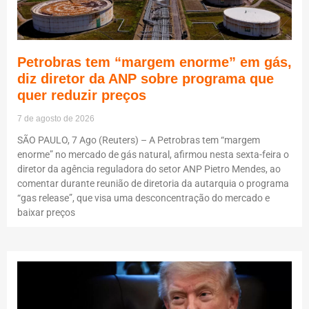
Petrobras tem “margem enorme” em gás,
diz diretor da ANP sobre programa que
quer reduzir preços
7 de agosto de 2026
SÃO PAULO, 7 Ago (Reuters) – A Petrobras tem “margem
enorme” no mercado de gás natural, afirmou nesta sexta-feira o
diretor da agência reguladora do setor ANP Pietro Mendes, ao
comentar durante reunião de diretoria da autarquia o programa
“gas release”, que visa uma desconcentração do mercado e
baixar preços