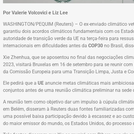
Por Valerie Volcovici e Liz Lee
WASHINGTON/PEQUIM (Reuters) – O ex-enviado climático ve
garantiu dois acordos climáticos fundamentais com os Estados
autoridade de transição verde da UE na terça-feira para ressu
internacionais em dificuldades antes da
COP30
no Brasil, dis
Xie Zhenhua, que se aposentou no final das negociações clim
2023, visitará Bruxelas em 16 de setembro para se reunir com 
da Comissão Europeia para uma Transição Limpa, Justa e Co
Ele pedirá que a
UE
anuncie metas climáticas mais ambiciosa
conjuntos antes de uma reunião climática preliminar na sede
A reunião tem como objetivo dar um impulso à cúpula climá
em Belém, disseram à Reuters duas fontes familiarizadas com
uma possível baixa participação devido à escassez e ao cust
do maior emissor do mundo, os Estados Unidos, do processo 