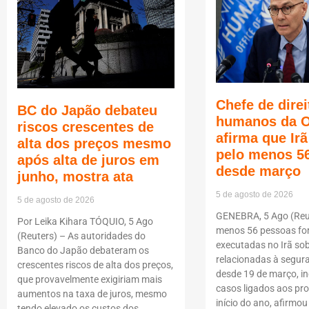
Chefe de direi
BC do Japão debateu
humanos da 
riscos crescentes de
afirma que Ir
alta dos preços mesmo
pelo menos 5
após alta de juros em
desde março
junho, mostra ata
5 de agosto de 2026
5 de agosto de 2026
GENEBRA, 5 Ago (Reut
Por Leika Kihara TÓQUIO, 5 Ago
menos 56 pessoas f
(Reuters) – As autoridades do
executadas no Irã so
Banco do Japão debateram os
relacionadas à segur
crescentes riscos de alta dos preços,
desde 19 de março, i
que provavelmente exigiriam mais
casos ligados aos pro
aumentos na taxa de juros, mesmo
início do ano, afirmou
tendo elevado os custos dos