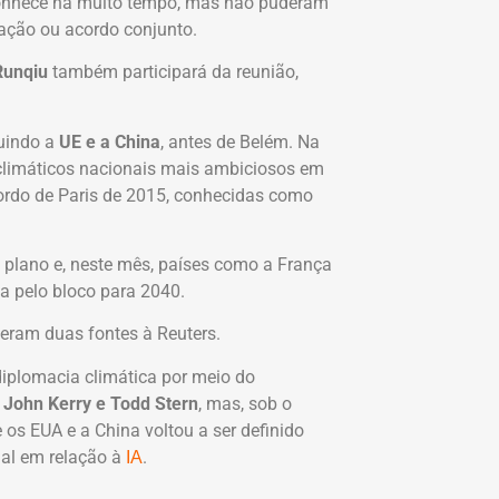
 conhece há muito tempo, mas não puderam
ração ou acordo conjunto.
Runqiu
também participará da reunião,
uindo a
UE e a China
, antes de Belém. Na
climáticos nacionais mais ambiciosos em
ordo de Paris de 2015, conhecidas como
 plano e, neste mês, países como a França
a pelo bloco para 2040.
eram duas fontes à Reuters.
diplomacia climática por meio do
s
John Kerry e Todd Stern
, mas, sob o
os EUA e a China voltou a ser definido
nal em relação à
.
IA