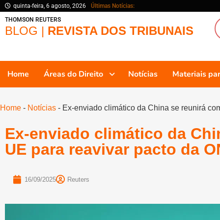
quinta-feira, 6 agosto, 2026
Últimas Notícias:
THOMSON REUTERS
BLOG |
REVISTA DOS TRIBUNAIS
Home
Áreas do Direito
Notícias
Materiais p
Home
-
Notícias
-
Ex-enviado climático da China se reunirá co
Ex-enviado climático da Chi
UE para reavivar pacto da O
16/09/2025
Reuters