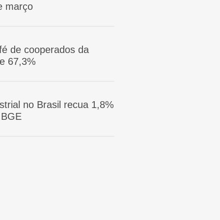
e março
afé de cooperados da
ge 67,3%
trial no Brasil recua 1,8%
 IBGE