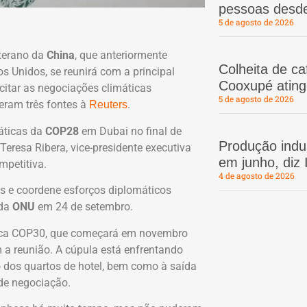
pessoas desd
5 de agosto de 2026
terano da
China
, que anteriormente
Colheita de c
 Unidos, se reunirá com a principal
Cooxupé atin
scitar as negociações climáticas
5 de agosto de 2026
seram três fontes à
.
Reuters
áticas da
COP28
em Dubai no final de
Produção indus
Teresa Ribera, vice-presidente executiva
em junho, diz
mpetitiva.
4 de agosto de 2026
s e coordene esforços diplomáticos
 da
ONU
em 24 de setembro.
tica COP30, que começará em novembro
 a reunião. A cúpula está enfrentando
o dos quartos de hotel, bem como à saída
de negociação.