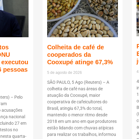
tos
Colheita de café de
ONU
cooperados da
ã executou
Cooxupé atinge 67,3%
6 pessoas
4
5 de agosto de 2026
4
SÃO PAULO, 5 Ago (Reuters) – A
i
colheita de café nas áreas de
1
atuação da Cooxupé, maior
ers) – Pelo
o
cooperativa de cafeicultores do
oram
B
Brasil, atingiu 67,3% do total,
b acusações
(
mantendo o menor ritmo desde
ança nacional
c
2018 em um ano em que produtores
ncluindo 27 em
a
estão lidando com chuvas atípicas
testos no
A
para realizar os trabalhos, informou
 nesta quarta-