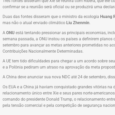
Três fontes disseram que Xie se reunirá com Ribera, que ele
confirmar se a reunião será oficial ou se produzirá uma decla
Duas das fontes disseram que o ministro da ecologia
Huang 
mas não o atual enviado climático
Liu Zhenmin
.
A
ONU
está tentando pressionar as principais economias, incl
semana passada, a ONU instou os países a definirem planos 
setembro para avançar as metas anteriores prometidas no ac
Contribuições Nacionalmente Determinadas.
A UE tem tido dificuldades para chegar a um acordo sobre seu
e a Polônia pediram um atraso na aprovação da meta propost
A China deve anunciar sua nova NDC até 24 de setembro, diss
Os EUA e a China já haviam conquistado grandes vitórias na 
relacionamento único entre Xie e seus pares norte-americano
comando do presidente Donald Trump, o relacionamento entre 
pela tensão comercial e pela competição de segurança nacio