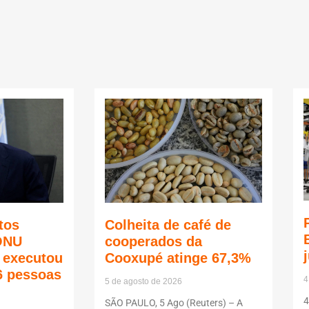
tos
Colheita de café de
ONU
cooperados da
ã executou
Cooxupé atinge 67,3%
6 pessoas
4
5 de agosto de 2026
4
SÃO PAULO, 5 Ago (Reuters) – A