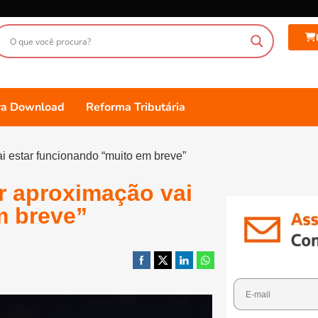
ara Download
Reforma Tributária
i estar funcionando “muito em breve”
r aproximação vai
m breve”