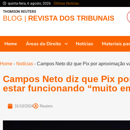
quinta-feira, 6 agosto, 2026
Últimas Notícias:
THOMSON REUTERS
BLOG |
REVISTA DOS TRIBUNAIS
Home
Áreas do Direito
Notícias
Materiais p
Home
-
Notícias
-
Campos Neto diz que Pix por aproximação va
Campos Neto diz que Pix po
estar funcionando “muito e
31/10/2024
Reuters