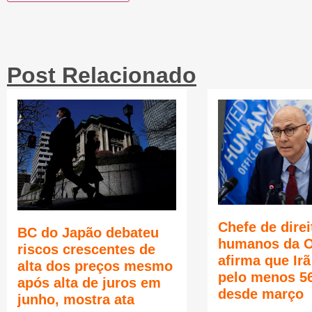
Post Relacionado
Chefe de direi
BC do Japão debateu
humanos da 
riscos crescentes de
afirma que Ir
alta dos preços mesmo
pelo menos 5
após alta de juros em
desde março
junho, mostra ata