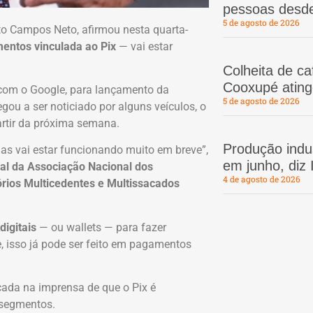
pessoas desd
5 de agosto de 2026
to Campos Neto, afirmou nesta quarta-
entos vinculada ao Pix
— vai estar
Colheita de c
Cooxupé atin
 com o Google, para lançamento da
5 de agosto de 2026
gou a ser noticiado por alguns veículos, o
rtir da próxima semana.
Produção indus
as vai estar funcionando muito em breve”,
em junho, diz
al da Associação Nacional dos
4 de agosto de 2026
órios Multicedentes e Multissacados
digitais
— ou wallets — para fazer
 isso já pode ser feito em pagamentos
da na imprensa de que o Pix é
 segmentos.