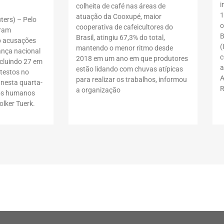
i
colheita de café nas áreas de
1
atuação da Cooxupé, maior
ers) – Pelo
o
cooperativa de cafeicultores do
oram
B
Brasil, atingiu 67,3% do total,
b acusações
(
mantendo o menor ritmo desde
ança nacional
c
2018 em um ano em que produtores
ncluindo 27 em
a
estão lidando com chuvas atípicas
testos no
A
para realizar os trabalhos, informou
 nesta quarta-
R
a organização
itos humanos
lker Tuerk.