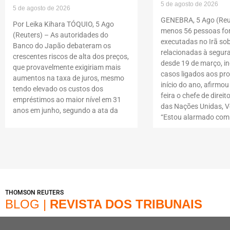
5 de agosto de 2026
5 de agosto de 2026
GENEBRA, 5 Ago (Reut
Por Leika Kihara TÓQUIO, 5 Ago
menos 56 pessoas f
(Reuters) – As autoridades do
executadas no Irã so
Banco do Japão debateram os
relacionadas à segur
crescentes riscos de alta dos preços,
desde 19 de março, i
que provavelmente exigiriam mais
casos ligados aos pro
aumentos na taxa de juros, mesmo
início do ano, afirmou
tendo elevado os custos dos
feira o chefe de dire
empréstimos ao maior nível em 31
das Nações Unidas, Vo
anos em junho, segundo a ata da
“Estou alarmado com
THOMSON REUTERS
BLOG |
REVISTA DOS TRIBUNAIS