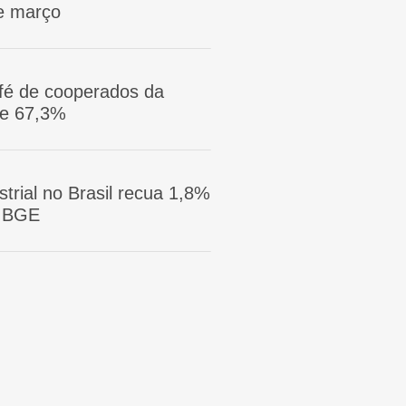
e março
afé de cooperados da
ge 67,3%
trial no Brasil recua 1,8%
 IBGE