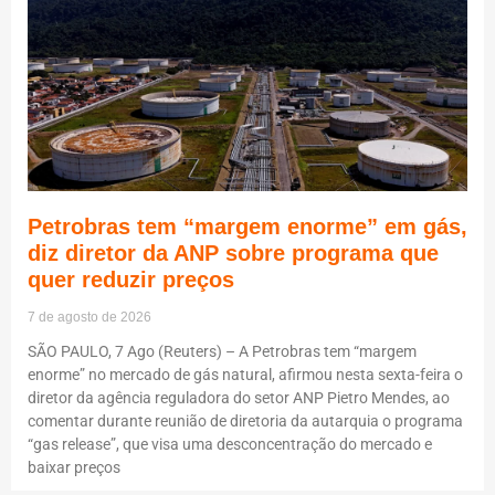
Petrobras tem “margem enorme” em gás,
diz diretor da ANP sobre programa que
quer reduzir preços
7 de agosto de 2026
SÃO PAULO, 7 Ago (Reuters) – A Petrobras tem “margem
enorme” no mercado de gás natural, afirmou nesta sexta-feira o
diretor da agência reguladora do setor ANP Pietro Mendes, ao
comentar durante reunião de diretoria da autarquia o programa
“gas release”, que visa uma desconcentração do mercado e
baixar preços