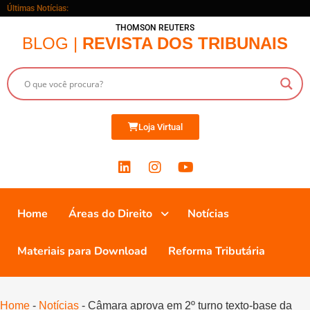
Últimas Notícias:
THOMSON REUTERS
BLOG |
REVISTA DOS TRIBUNAIS
Loja Virtual
Home
Áreas do Direito
Notícias
Materiais para Download
Reforma Tributária
Home
-
Notícias
-
Câmara aprova em 2º turno texto-base da