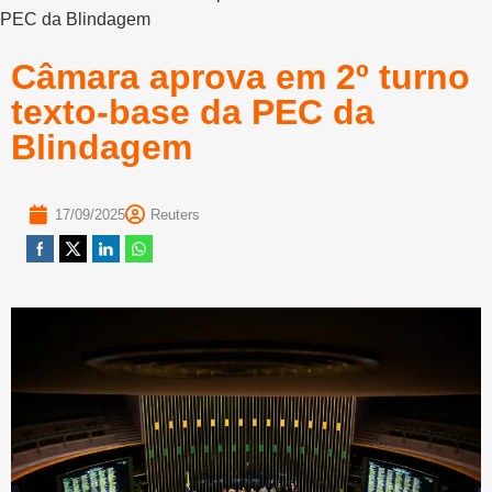
PEC da Blindagem
Câmara aprova em 2º turno
texto-base da PEC da
Blindagem
17/09/2025
Reuters