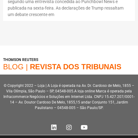
segundo uma entrevista concedida ao Punchbowl News e
publicada na sexta-feira. As declarações de Trump ressaltam
um debate crescente em
THOMSON REUTERS
BLOG |
REVISTA DOS TRIBUNAIS
© Copyright 2022 – Loja | A Loja é operada na Av. Dr. Cardoso de Melo, 1855 –
Vila Olímpia, São Paulo – SP, 04548-005.A loja online Marca é operada pela
Infracommerce Negócios e Soluções em Internet Ltda. CNPJ 15.427.207/0001-
14 – Av. Doutor Cardoso De Melo, 1855,15 andar Conjunto 151, Jardim
Paulistano – 04548-005 – São Paulo/SP.