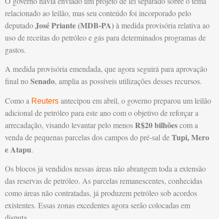
O governo havia enviado um projeto de lei separado sobre o tema
relacionado ao leilão, mas seu conteúdo foi incorporado pelo
José Priante (MDB-PA)
deputado
à medida provisória relativa ao
uso de receitas do petróleo e gás para determinados programas de
gastos.
A medida provisória emendada, que agora seguirá para aprovação
Senado
final no
, amplia as possíveis utilizações desses recursos.
Como a
antecipou em abril, o governo preparou um leilão
Reuters
adicional de petróleo para este ano com o objetivo de reforçar a
R$20 bilhões
arrecadação, visando levantar pelo menos
com a
Tupi, Mero
venda de pequenas parcelas dos campos do pré-sal de
e Atapu
.
Os blocos já vendidos nessas áreas não abrangem toda a extensão
das reservas de petróleo. As parcelas remanescentes, conhecidas
como áreas não contratadas, já produzem petróleo sob acordos
existentes. Essas zonas excedentes agora serão colocadas em
disputa.