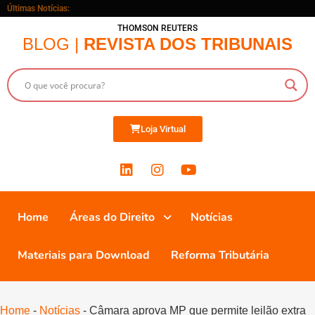
Últimas Notícias:
THOMSON REUTERS
BLOG |
REVISTA DOS TRIBUNAIS
Loja Virtual
Home
Áreas do Direito
Notícias
Materiais para Download
Reforma Tributária
Home
-
Notícias
-
Câmara aprova MP que permite leilão extra