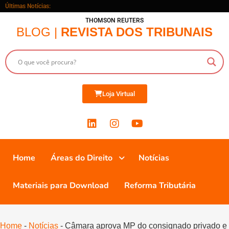
Últimas Notícias:
THOMSON REUTERS
BLOG |
REVISTA DOS TRIBUNAIS
Loja Virtual
Home
Áreas do Direito
Notícias
Materiais para Download
Reforma Tributária
Home
-
Notícias
-
Câmara aprova MP do consignado privado e