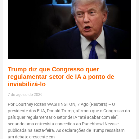
Trump diz que Congresso quer
regulamentar setor de IA a ponto de
inviabilizá-lo
7 de agosto de 2026
Por Courtney Rozen WASHINGTON, 7 Ago (Reuters) – O
presidente dos EUA, Donald Trump, afirmou que o Congresso do
país quer regulamentar o setor de IA “até acabar com ele”,
segundo uma entrevista concedida ao Punchbowl News e
publicada na sexta-feira. As declarações de Trump ressaltam
um debate crescente em