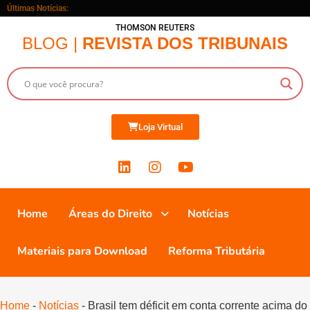
Últimas Notícias:
THOMSON REUTERS
BLOG |
REVISTA DOS TRIBUNAIS
Loja Virtual
Home
Áreas do Direito
Notícias
Materiais para Download
Reforma Tributária
Home
-
Notícias
-
Brasil tem déficit em conta corrente acima do