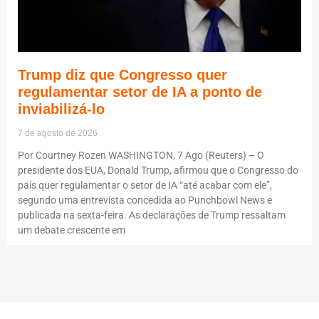
Trump diz que Congresso quer
regulamentar setor de IA a ponto de
inviabilizá-lo
7 de agosto de 2026
Por Courtney Rozen WASHINGTON, 7 Ago (Reuters) – O
presidente dos EUA, Donald Trump, afirmou que o Congresso do
país quer regulamentar o setor de IA “até acabar com ele”,
segundo uma entrevista concedida ao Punchbowl News e
publicada na sexta-feira. As declarações de Trump ressaltam
um debate crescente em