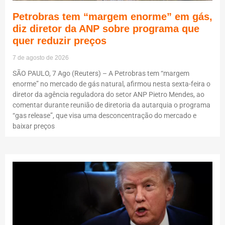
Petrobras tem “margem enorme” em gás,
diz diretor da ANP sobre programa que
quer reduzir preços
7 de agosto de 2026
SÃO PAULO, 7 Ago (Reuters) – A Petrobras tem “margem
enorme” no mercado de gás natural, afirmou nesta sexta-feira o
diretor da agência reguladora do setor ANP Pietro Mendes, ao
comentar durante reunião de diretoria da autarquia o programa
“gas release”, que visa uma desconcentração do mercado e
baixar preços