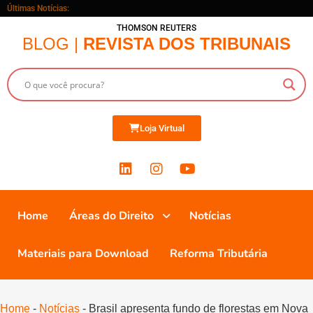
Últimas Notícias:
THOMSON REUTERS
BLOG |
REVISTA DOS TRIBUNAIS
Loja Virtual
Home
Áreas do Direito
Notícias
Materiais para Download
Reforma Tributária
Home
-
Notícias
-
Brasil apresenta fundo de florestas em Nova