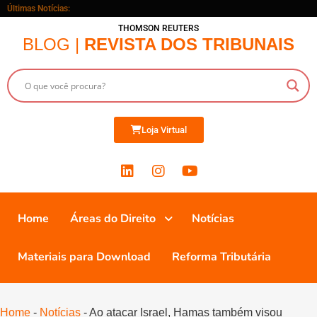
Últimas Notícias:
THOMSON REUTERS
BLOG |
REVISTA DOS TRIBUNAIS
Loja Virtual
Home
Áreas do Direito
Notícias
Materiais para Download
Reforma Tributária
Home
-
Notícias
-
Ao atacar Israel, Hamas também visou