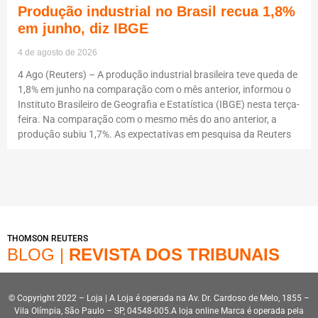
Produção industrial no Brasil recua 1,8%
em junho, diz IBGE
4 de agosto de 2026
4 Ago (Reuters) – A produção industrial brasileira teve queda de
1,8% em junho na comparação com o mês anterior, informou o
Instituto Brasileiro de Geografia e Estatística (IBGE) nesta terça-
feira. Na comparação com o mesmo mês do ano anterior, a
produção subiu 1,7%. As expectativas em pesquisa da Reuters
THOMSON REUTERS
BLOG |
REVISTA DOS TRIBUNAIS
© Copyright 2022 – Loja | A Loja é operada na Av. Dr. Cardoso de Melo, 1855 –
Vila Olímpia, São Paulo – SP, 04548-005.A loja online Marca é operada pela