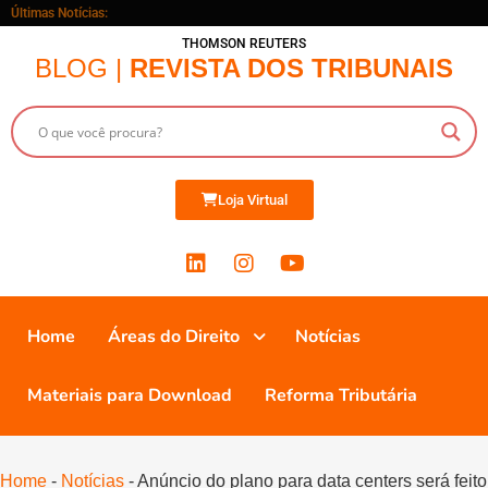
Últimas Notícias:
THOMSON REUTERS
BLOG |
REVISTA DOS TRIBUNAIS
Loja Virtual
Home
Áreas do Direito
Notícias
Materiais para Download
Reforma Tributária
Home
-
Notícias
-
Anúncio do plano para data centers será feito