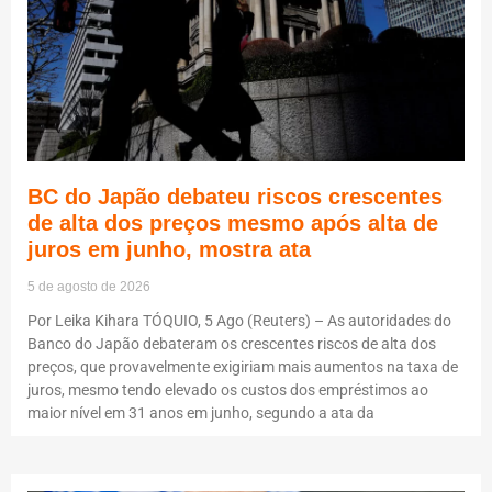
BC do Japão debateu riscos crescentes
de alta dos preços mesmo após alta de
juros em junho, mostra ata
5 de agosto de 2026
Por Leika Kihara TÓQUIO, 5 Ago (Reuters) – As autoridades do
Banco do Japão debateram os crescentes riscos de alta dos
preços, que provavelmente exigiriam mais aumentos na taxa de
juros, mesmo tendo elevado os custos dos empréstimos ao
maior nível em 31 anos em junho, segundo a ata da