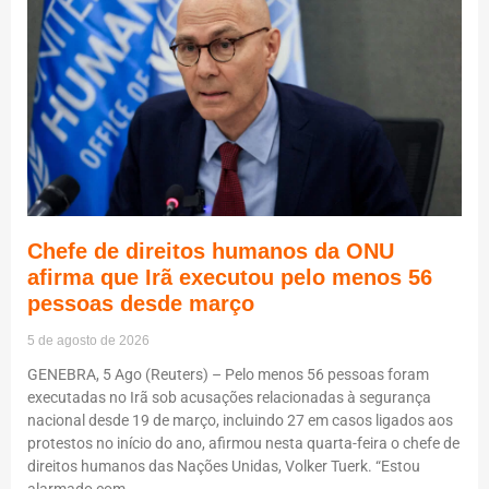
Chefe de direitos humanos da ONU
afirma que Irã executou pelo menos 56
pessoas desde março
5 de agosto de 2026
GENEBRA, 5 Ago (Reuters) – Pelo menos 56 pessoas foram
executadas no Irã sob acusações relacionadas à segurança
nacional desde 19 de março, incluindo 27 em casos ligados aos
protestos no início do ano, afirmou nesta quarta-feira o chefe de
direitos humanos das Nações Unidas, Volker Tuerk. “Estou
alarmado com