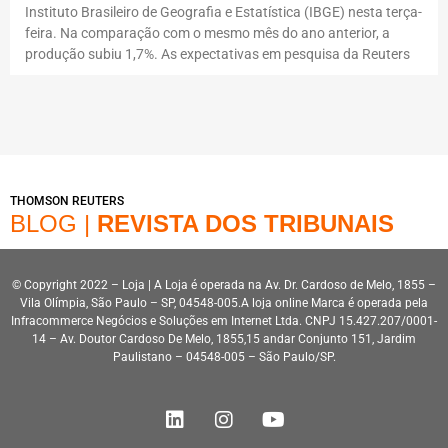
Instituto Brasileiro de Geografia e Estatística (IBGE) nesta terça-
feira. Na comparação com o mesmo mês do ano anterior, a
produção subiu 1,7%. As expectativas em pesquisa da Reuters
THOMSON REUTERS
BLOG |
REVISTA DOS TRIBUNAIS
© Copyright 2022 – Loja | A Loja é operada na Av. Dr. Cardoso de Melo, 1855 –
Vila Olímpia, São Paulo – SP, 04548-005.A loja online Marca é operada pela
Infracommerce Negócios e Soluções em Internet Ltda. CNPJ 15.427.207/0001-
14 – Av. Doutor Cardoso De Melo, 1855,15 andar Conjunto 151, Jardim
Paulistano – 04548-005 – São Paulo/SP.