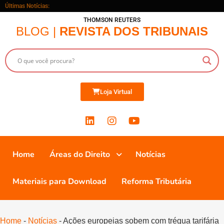
Últimas Notícias:
THOMSON REUTERS
BLOG |
REVISTA DOS TRIBUNAIS
Loja Virtual
Home
Áreas do Direito
Notícias
Materiais para Download
Reforma Tributária
Home
-
Notícias
-
Ações europeias sobem com trégua tarifária