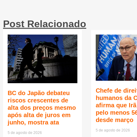
Post Relacionado
Chefe de direi
BC do Japão debateu
humanos da 
riscos crescentes de
afirma que Ir
alta dos preços mesmo
pelo menos 5
após alta de juros em
desde março
junho, mostra ata
5 de agosto de 2026
5 de agosto de 2026