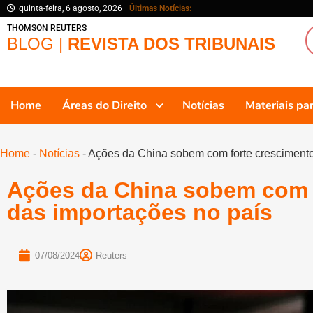
quinta-feira, 6 agosto, 2026
Últimas Notícias:
THOMSON REUTERS
BLOG |
REVISTA DOS TRIBUNAIS
Home
Áreas do Direito
Notícias
Materiais p
Home
-
Notícias
-
Ações da China sobem com forte crescimento
Ações da China sobem com 
das importações no país
07/08/2024
Reuters