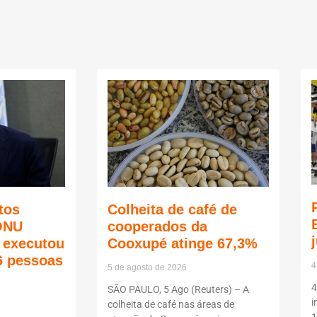
tos
Colheita de café de
ONU
cooperados da
ã executou
Cooxupé atinge 67,3%
6 pessoas
4
5 de agosto de 2026
4
SÃO PAULO, 5 Ago (Reuters) – A
i
colheita de café nas áreas de
1