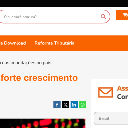
ara Download
Reforma Tributária
 das importações no país
forte crescimento