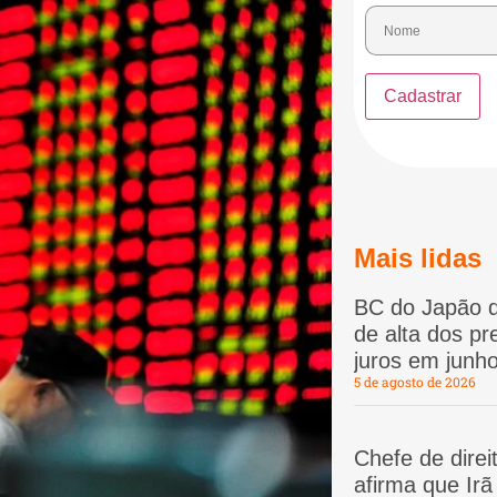
Mais lidas
BC do Japão d
de alta dos p
juros em junho
5 de agosto de 2026
Chefe de dire
afirma que Ir