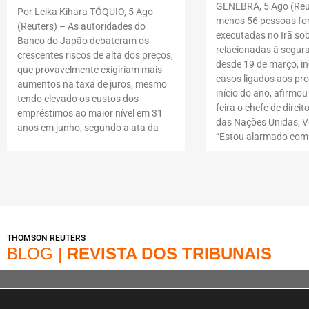
GENEBRA, 5 Ago (Reut
Por Leika Kihara TÓQUIO, 5 Ago
menos 56 pessoas f
(Reuters) – As autoridades do
executadas no Irã so
Banco do Japão debateram os
relacionadas à segur
crescentes riscos de alta dos preços,
desde 19 de março, i
que provavelmente exigiriam mais
casos ligados aos pro
aumentos na taxa de juros, mesmo
início do ano, afirmou
tendo elevado os custos dos
feira o chefe de dire
empréstimos ao maior nível em 31
das Nações Unidas, Vo
anos em junho, segundo a ata da
“Estou alarmado com
THOMSON REUTERS
BLOG |
REVISTA DOS TRIBUNAIS
© Copyright 2022 – Loja | A Loja é operada na Av. Dr. Cardoso de Melo, 1855 – V
online Marca é operada pela Infracommerce Negócios e Soluções em Internet L