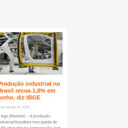
Produção industrial no
Brasil recua 1,8% em
junho, diz IBGE
 de agosto de 2026
 Ago (Reuters) – A produção
ndustrial brasileira teve queda de
,8% em junho na comparação com