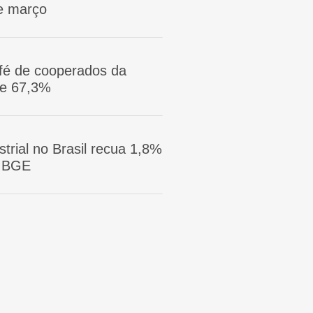
e março
afé de cooperados da
ge 67,3%
trial no Brasil recua 1,8%
 IBGE