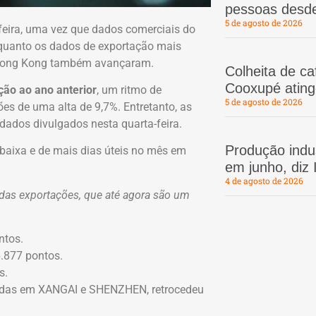
pessoas desd
5 de agosto de 2026
feira, uma vez que dados comerciais do
quanto os dados de exportação mais
e Hong Kong também avançaram.
Colheita de c
Cooxupé atin
ão ao ano anterior
, um ritmo de
5 de agosto de 2026
es de uma alta de 9,7%. Entretanto, as
ados divulgados nesta quarta-feira.
Produção indus
aixa e de mais dias úteis no mês em
em junho, diz
4 de agosto de 2026
a das exportações, que até agora são um
ntos.
.877 pontos.
s.
tadas em XANGAI e SHENZHEN, retrocedeu