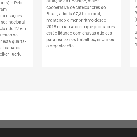
atuação da Cooxupé, maior
ers) – Pelo
o
cooperativa de cafeicultores do
oram
B
Brasil, atingiu 67,3% do total,
b acusações
(
mantendo o menor ritmo desde
ança nacional
c
2018 em um ano em que produtores
ncluindo 27 em
a
estão lidando com chuvas atípicas
testos no
A
para realizar os trabalhos, informou
 nesta quarta-
R
a organização
itos humanos
lker Tuerk.
ila Olímpia, São Paulo – SP, 04548-005.A loja
tda. CNPJ 15.427.207/0001-14 – Av. Doutor