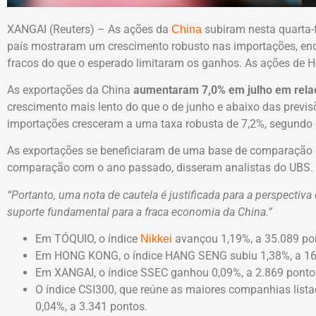
XANGAI (Reuters) – As ações da
subiram nesta quarta-
China
país mostraram um crescimento robusto nas importações, en
fracos do que o esperado limitaram os ganhos. As ações d
As exportações da China
aumentaram 7,0% em julho em relaç
crescimento mais lento do que o de junho e abaixo das previsõ
importações cresceram a uma taxa robusta de 7,2%, segundo d
As exportações se beneficiaram de uma base de comparação b
comparação com o ano passado, disseram analistas do UBS.
“Portanto, uma nota de cautela é justificada para a perspectiv
suporte fundamental para a fraca economia da China.”
Em TÓQUIO, o índice
avançou 1,19%, a 35.089 po
Nikkei
Em HONG KONG, o índice HANG SENG subiu 1,38%, a 16
Em XANGAI, o índice SSEC ganhou 0,09%, a 2.869 ponto
O índice CSI300, que reúne as maiores companhias lis
0,04%, a 3.341 pontos.