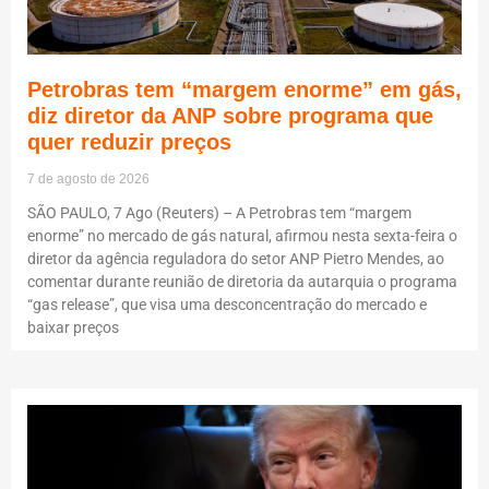
Petrobras tem “margem enorme” em gás,
diz diretor da ANP sobre programa que
quer reduzir preços
7 de agosto de 2026
SÃO PAULO, 7 Ago (Reuters) – A Petrobras tem “margem
enorme” no mercado de gás natural, afirmou nesta sexta-feira o
diretor da agência reguladora do setor ANP Pietro Mendes, ao
comentar durante reunião de diretoria da autarquia o programa
“gas release”, que visa uma desconcentração do mercado e
baixar preços