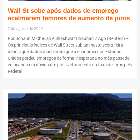
Wall St sobe após dados de emprego
acalmarem temores de aumento de juros
7 de agosto de 2026
Por Johann M Cherian e Shashwat Chauhan 7 Ago (Reuters) –
Os principais índices de Wall Street subiam nesta sexta-feira
depois que dados mostraram que a economia dos Estados
Unidos perdeu empregos de forma inesperada no mês passado,
colocando em dúvida um possível aumento da taxa de juros pelo
Federal