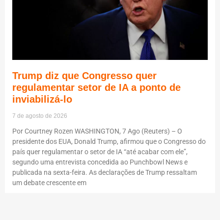
Trump diz que Congresso quer
regulamentar setor de IA a ponto de
inviabilizá-lo
7 de agosto de 2026
Por Courtney Rozen WASHINGTON, 7 Ago (Reuters) – O
presidente dos EUA, Donald Trump, afirmou que o Congresso do
país quer regulamentar o setor de IA “até acabar com ele”,
segundo uma entrevista concedida ao Punchbowl News e
publicada na sexta-feira. As declarações de Trump ressaltam
um debate crescente em