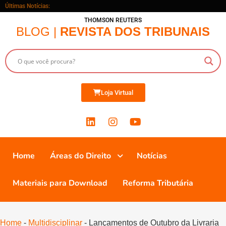
Últimas Notícias:
THOMSON REUTERS
BLOG |
REVISTA DOS TRIBUNAIS
Loja Virtual
Home
Áreas do Direito
Notícias
Materiais para Download
Reforma Tributária
Home
-
Multidisciplinar
-
Lançamentos de Outubro da Livraria